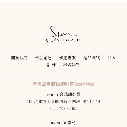
關於我們
最新消息
優惠專案
精品選物
登入
註冊
聯絡我們
幸福故事館婚禮顧問StoryWed
ᴛᴀɪᴘᴇɪ 台北總公司
106台北市大安區信義路四段6號14F-14
02-2708-9269
ʜꜱɪɴᴄʜᴜ 新竹