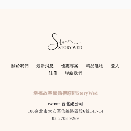
關於我們
最新消息
優惠專案
精品選物
登入
註冊
聯絡我們
幸福故事館婚禮顧問StoryWed
ᴛᴀɪᴘᴇɪ 台北總公司
106台北市大安區信義路四段6號14F-14
02-2708-9269