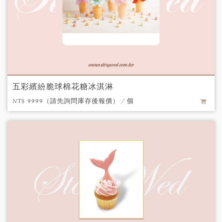
五彩繽紛脆球棉花糖冰淇淋
NT$ 9999（請先詢問庫存後報價） / 個