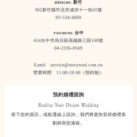
ʜꜱɪɴᴄʜᴜ 新竹
302新竹縣竹北市成功十一街45號
03-534-6669
ᴛᴀɪᴄʜᴜɴɢ 台中
414台中市烏日區高鐵路三段168號
04-2336-0569
Eamil service@storywed.com.tw
營業時間 11:00-20:00（預約制）
預約婚禮諮詢
Realize Your Dream Wedding
留下您的資訊，或點選線上諮詢，我們將盡快安排婚禮策
劃師與您連絡。