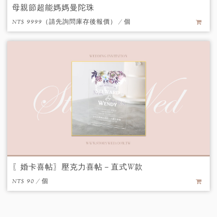
母親節超能媽媽曼陀珠
NT$ 9999（請先詢問庫存後報價） / 個
〖婚卡喜帖〗壓克力喜帖－直式W款
NT$ 90 / 個