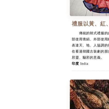
禮服以黃、紅
傳統的韓式禮服的白
部使用青絹、外部使用
表達天、地、人協調的
在看過韓國古裝劇的朋
邪靈、驅邪的意義。
印度
India