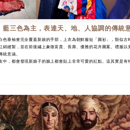
、藍三色為主，表達天、地、人協調的傳統
色垂袖會完全覆蓋新娘的手部，上衣為朝鮮服短「圓衫」，類似古
紅絹縫製，並在前後繡上象徵富貴、長壽、優雅的花卉圖案。禮服以
傳統意涵。
友中，都會發現新娘子的臉上都會貼上非常可愛的紅點。這其實是有