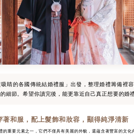
超吸睛的各國傳統結婚禮服」出發，整理婚禮籌備裡容
楚的細節。希望你讀完後，能更靠近自己真正想要的婚
穿著和服，配上髮飾和妝容，顯得純淨清新
禮的重要元素之一，它們不僅具有美麗的外貌，還蘊含著豐富的文化