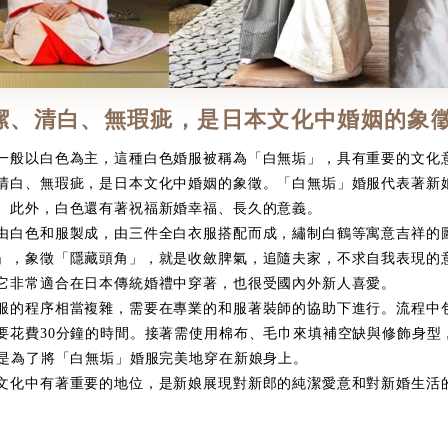
潔、清白、無瑕疵，是日本文化中婚姻的象
般以白色為主，這種白色婚服被稱為「白無垢」，具有重要的文化
白、無瑕疵，是日本文化中婚姻的象徵。「白無垢」婚服代表著新
。此外，白色還有著祝福新婚幸福、長久的意義。
由白色和服製成，由三件全白衣服搭配而成，繡制白鶴等寓意吉祥的
」，象徵「隱藏頭角」，就是收斂脾氣，追隨夫家，不求自我表現的
它非常適合在日本傳統婚禮中穿著，也很受國內外新人喜愛。
服的程序相當複雜，需要在專業的和服著裝師的協助下進行。流程中
要花費30分鐘的時間。接著需使用棉布、毛巾來填補空缺與修飾身型
都是為了將「白無垢」婚服完美地穿在新娘身上。
文化中有著重要的地位，是新娘展現對新郎的純潔愛意和對新婚生活