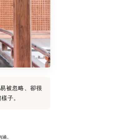
易被忽略、卻很
禮樣子。
內涵。