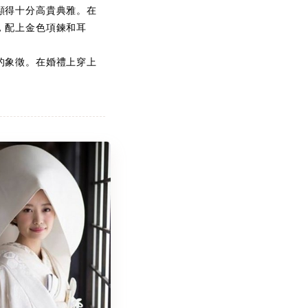
顯得十分高貴典雅。在
，配上金色項鍊和耳
的象徵。在婚禮上穿上