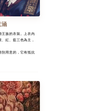
意涵
時王族的衣裝。上衣內
黃、紅、藍三色為主，
特別用意的，它有抵抗