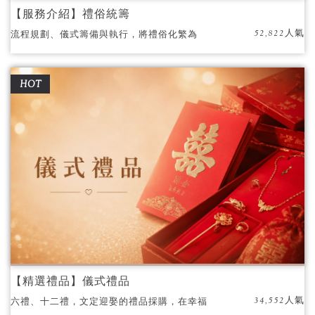
【服務介紹】禮俗統籌
52,822人氣
流程規劃、儀式籌備與執行，將禮俗化繁為
簡，輕鬆享受傳統禮俗中的祝福與寓意
HOT
【精選禮品】儀式禮品
34,552人氣
六禮、十二禮，文定迎娶的禮品採購，在幸福