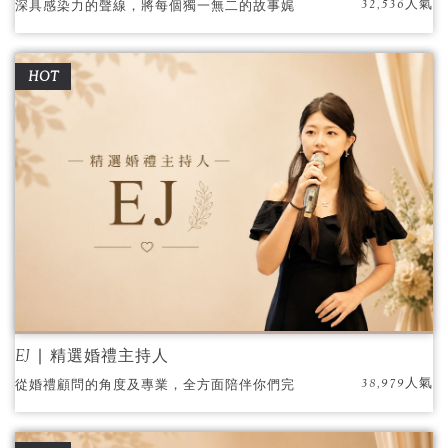
32,536人氣
深具感染力的聲線，將每個獨一無二的故事娓
娓道來…互動環節熱情洋溢；感念親恩溫暖動
人，理性與感性兼備的百變風格深受新人與廠
HOT
商肯定及信賴。
EJ ∣ 精選婚禮主持人
38,979人氣
從婚禮顧問的角度及專業，全方面陪伴你們完
成終身大事。