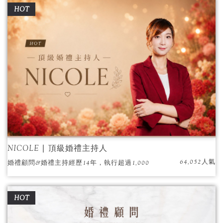
HOT
歷，倍受新人推薦與好評。
NICOLE ∣ 頂級婚禮主持人
64,052人氣
婚禮顧問&婚禮主持經歷14年，執行超過1,000
場以上婚禮。細心的Nicole總能面面俱到打點婚
禮細節，甜美聲音，說出動人故事。
HOT