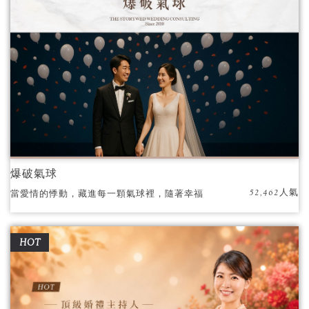
爆破氣球
52,462人氣
當愛情的悸動，藏進每一顆氣球裡，隨著幸福
的倒數，就在那一瞬間，繽紛的爆破，如同心
動的樂章，灑落滿天的氣球與祝福，見證屬於
HOT
你們的浪漫承諾。