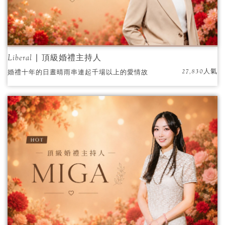
Liberal ∣ 頂級婚禮主持人
27,830人氣
婚禮十年的日晝晴雨串連起千場以上的愛情故
事，百場婚顧經驗堆疊起屬於Liberal的品牌價
值。宜動宜靜善於溝通與活絡氣氛的Liberal，將
用婚顧面向帶入主持，協助新人規劃出刻上自
己名字的婚禮!