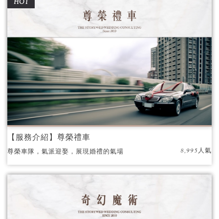
HOT
【服務介紹】尊榮禮車
8,995人氣
尊榮車隊，氣派迎娶，展現婚禮的氣場