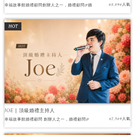
68,896人氣
幸福故事館婚禮顧問創辦人之一，婚禮顧問&婚
禮主持經歷14年，執行超過1200場以上婚禮。
多家媒體採訪，自然親切如好朋友般的婚禮主
HOT
持，倍受新人推薦好評。
JOE ∣ 頂級婚禮主持人
67,569人氣
幸福故事館婚禮顧問 創辦人之一，婚禮顧問&
婚禮主持經歷14年，執行超過1,000場以上婚
禮。擁有媒體採訪、舞台劇、戲劇、配音資