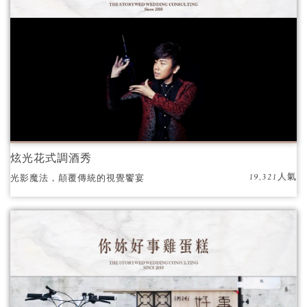
炫光花式調酒秀
19,321人氣
光影魔法，顛覆傳統的視覺饗宴