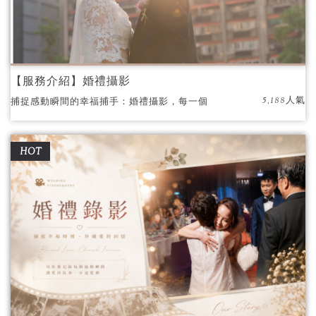
【服務介紹】婚禮攝影
5,188人氣
捕捉感動瞬間的幸福捕手：婚禮攝影，每一個
人都是那麼的與眾不同，婚禮更該是獨一無二
的
HOT