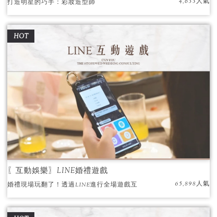
4,633人氣
打造明星的巧手：彩妝造型師
HOT
〖互動娛樂〗LINE婚禮遊戲
65,898人氣
婚禮現場玩翻了！透過LINE進行全場遊戲互
動！