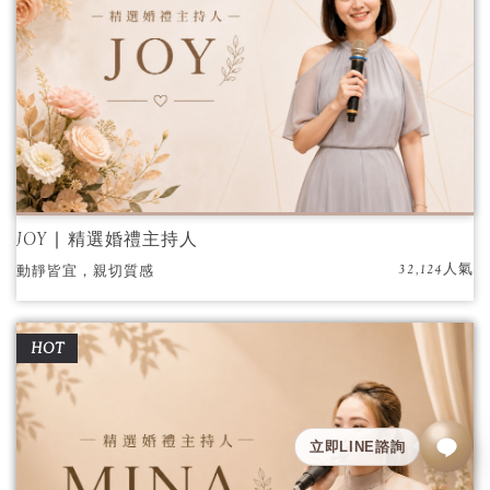
JOY ∣ 精選婚禮主持人
32,124人氣
動靜皆宜，親切質感
HOT
立即LINE諮詢