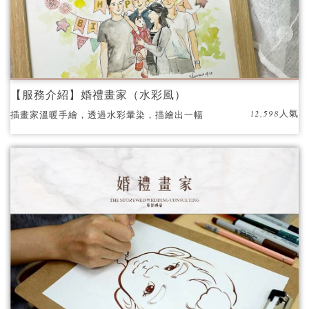
【服務介紹】婚禮畫家（水彩風）
12,598人氣
插畫家溫暖手繪，透過水彩暈染，描繪出一幅
幅動人的畫像。