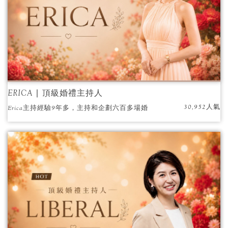
ERICA ∣ 頂級婚禮主持人
30,952人氣
Erica主持經驗9年多，主持和企劃六百多場婚
禮。包含蕭前副總統、吳前副總統、柯文哲市
長、嚴凱泰董事長、嚴長壽董事長、游錫堃前
院長和王金平前院長都曾是位上嘉賓。