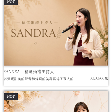
HOT
SANDRA ∣ 精選婚禮主持人
32,529人氣
以溫暖甜美的聲音和燦爛的笑容贏得了眾人的
喜愛，擁有親切和專業的特質，是新人們喜愛
的主持人！
HOT