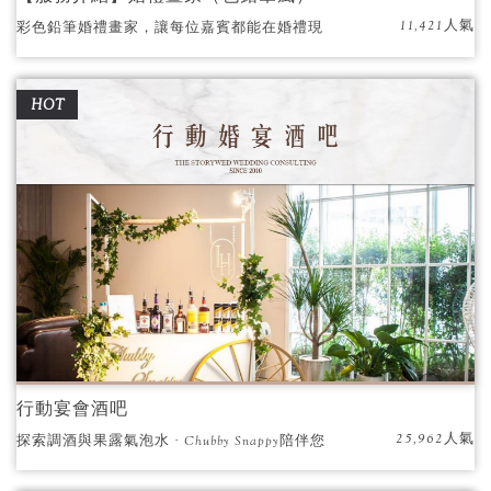
11,421人氣
彩色鉛筆婚禮畫家，讓每位嘉賓都能在婚禮現
場擁有專屬的藝術瞬間！
HOT
行動宴會酒吧
25,962人氣
探索調酒與果露氣泡水 · Chubby Snappy陪伴您
共度美好宴會時光