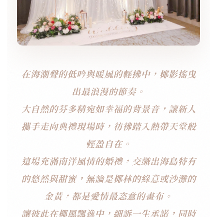
在海潮聲的低吟與暖風的輕拂中，椰影搖曳
出最浪漫的節奏。
大自然的芬多精宛如幸福的背景音，讓新人
攜手走向典禮現場時，彷彿踏入熱帶天堂般
輕盈自在。
這場充滿南洋風情的婚禮，交織出海島特有
的悠然與甜蜜，無論是椰林的綠意或沙灘的
金黃，都是愛情最恣意的畫布。
讓彼此在椰風飄逸中，細訴一生承諾，同時