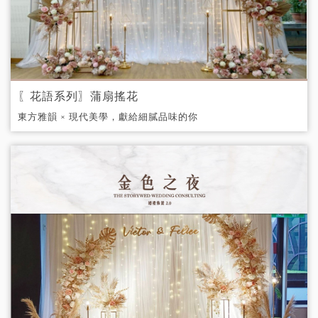
〖花語系列〗蒲扇搖花
東方雅韻 × 現代美學，獻給細膩品味的你