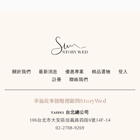
關於我們
最新消息
優惠專案
精品選物
登入
註冊
聯絡我們
幸福故事館婚禮顧問StoryWed
ᴛᴀɪᴘᴇɪ 台北總公司
106台北市大安區信義路四段6號14F-14
02-2708-9269