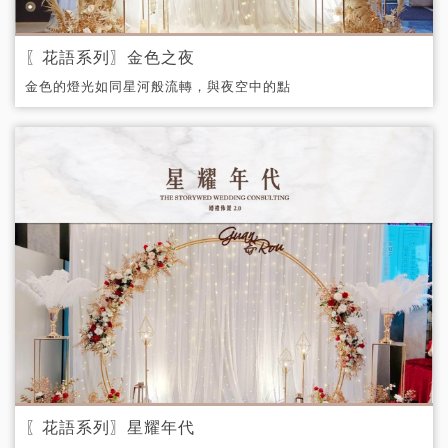
〖花語系列〗金色之夜
金色的燈光如同星河般流轉，與夜空中的點
點星光相映成輝
〖花語系列〗星耀年代