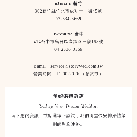
ʜꜱɪɴᴄʜᴜ 新竹
302新竹縣竹北市成功十一街45號
03-534-6669
ᴛᴀɪᴄʜᴜɴɢ 台中
414台中市烏日區高鐵路三段168號
04-2336-0569
Eamil service@storywed.com.tw
營業時間 11:00-20:00（預約制）
預約婚禮諮詢
Realize Your Dream Wedding
留下您的資訊，或點選線上諮詢，我們將盡快安排婚禮策
劃師與您連絡。