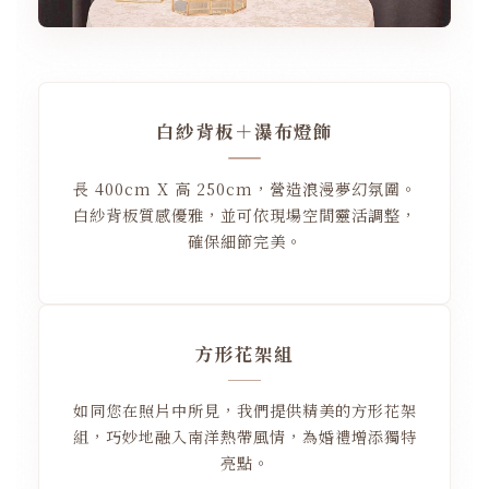
白紗背板＋瀑布燈飾
長 400cm X 高 250cm，營造浪漫夢幻氛圍。
白紗背板質感優雅，並可依現場空間靈活調整，
確保細節完美。
方形花架組
如同您在照片中所見，我們提供精美的方形花架
組，巧妙地融入南洋熱帶風情，為婚禮增添獨特
亮點。