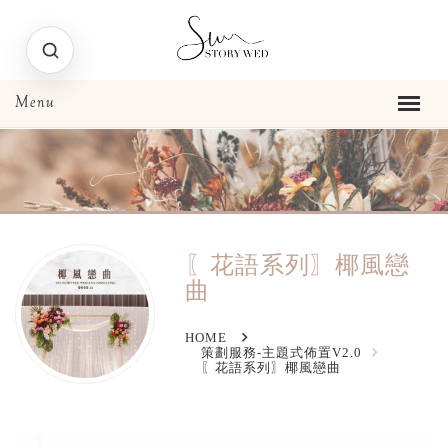
〖花語系列〗椰風戀
曲
HOME
策劃服務-主題式佈置V2.0
〖花語系列〗椰風戀曲