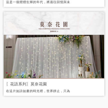
這是一個熠熠生輝的年代，將過往回憶與未
來期盼都凝結成燦爛的亮點。
〖花語系列〗莫奈花園
​在這片如詩如畫的時光裡，世界靜止，只為
愛停留。