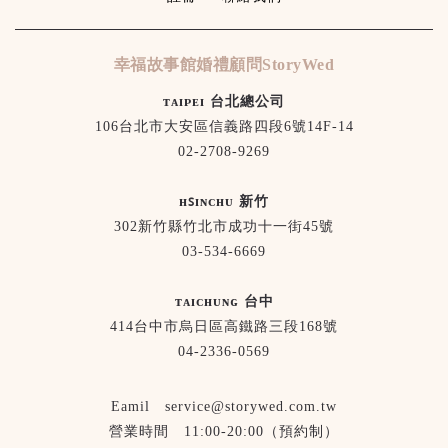
幸福故事館婚禮顧問StoryWed
ᴛᴀɪᴘᴇɪ 台北總公司
106台北市大安區信義路四段6號14F-14
02-2708-9269
ʜꜱɪɴᴄʜᴜ 新竹
302新竹縣竹北市成功十一街45號
03-534-6669
ᴛᴀɪᴄʜᴜɴɢ 台中
414台中市烏日區高鐵路三段168號
04-2336-0569
Eamil service@storywed.com.tw
營業時間 11:00-20:00（預約制）