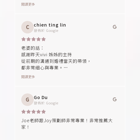
Sandra給我們很多方向 幫我們想企劃，讓我們
閱讀更多
在籌備婚禮過程非常順利
在婚禮前一週也很幸運，由她本人擔任我們主
chien ting lin
C
持人，真的很放心！！
發佈於
Google
真心推薦幸福故事館Sandra❤️❤️
策劃師 : Sandra
老婆的話：
主持人 : Sandra
感謝昨天vivi 姊姊的主持
從前期的溝通到婚禮當天的帶領，
都非常細心與專業。
謝謝妳幫我們串起每一個重要時刻，大家都玩
閱讀更多
的好開心😀
讓整場婚禮充滿溫馨與感動，也讓我們能夠安
心享受屬於自己的幸福時光。
Go Du
G
讓整場婚禮充滿笑聲與感動❤️
發佈於
Google
謝謝幸福故事館婚顧的妳們：
婚禮終於圓滿落幕了，真的想好好跟妳們說一
Joe老師跟Joy策劃師非常專業！非常推薦大
聲謝謝！
家！
從一開始籌備婚禮到婚禮當天，謝謝妳們總是
很有耐心地協助我們，無論遇到什麼問題，都