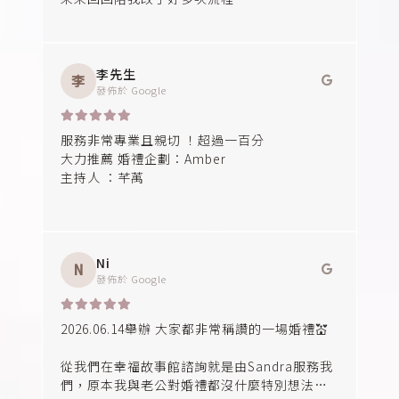
都很有耐心還會給我最好的建議！
非常謝謝幸福故事館💖讓我的婚禮一切順利
李先生
李
發佈於
Google
服務非常專業且親切 ！超過一百分
大力推薦 婚禮企劃：Amber
主持人 ：芊萭
Ni
N
發佈於
Google
2026.06.14舉辦 大家都非常稱讚的一場婚禮💒
從我們在幸福故事館諮詢就是由Sandra服務我
們，原本我與老公對婚禮都沒什麼特別想法，