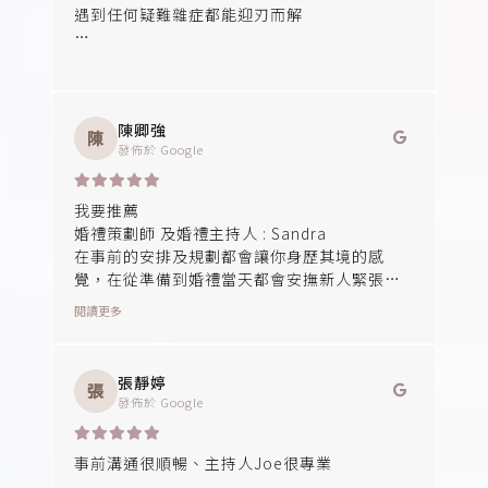
遇到任何疑難雜症都能迎刃而解
我的超人、婚禮救星
陳卿強
陳
發佈於
Google
我要推薦
婚禮策劃師 及婚禮主持人 : Sandra
在事前的安排及規劃都會讓你身歷其境的感
覺，在從準備到婚禮當天都會安撫新人緊張的
情緒，在婚禮過程中也很會掌握氣氛的帶動主
閱讀更多
持口條和聲線都很舒服，人也很美推推👍
當天的小管家也配合的天衣無縫，也很會照顧
張靜婷
張
新人情緒，也會幫忙瞻前顧後的
發佈於
Google
事前溝通很順暢、主持人Joe很專業