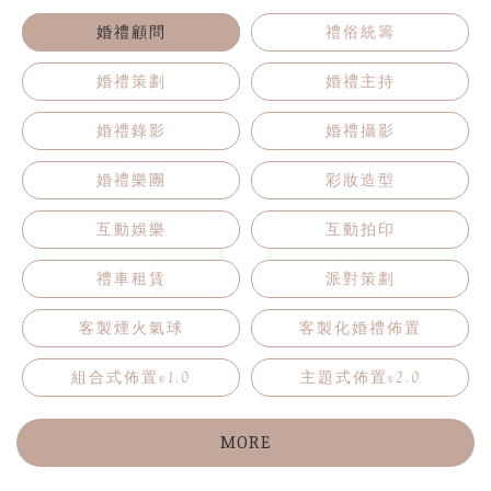
婚禮顧問
禮俗統籌
婚禮策劃
婚禮主持
婚禮錄影
婚禮攝影
婚禮樂團
彩妝造型
互動娛樂
互動拍印
禮車租賃
派對策劃
客製煙火氣球
客製化婚禮佈置
組合式佈置v1.0
主題式佈置v2.0
MORE