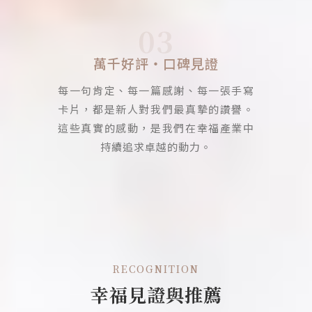
03
萬千好評・口碑見證
每一句肯定、每一篇感謝、每一張手寫
卡片，都是新人對我們最真摯的讚譽。
這些真實的感動，是我們在幸福產業中
持續追求卓越的動力。
RECOGNITION
幸福見證與推薦