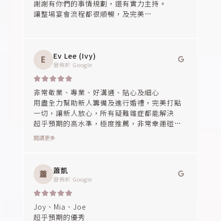
謝謝有你們的事情規劃，還有實力主持。
讓整場宴會流程都很順暢，及完美
讓我們有一個難忘的婚宴
Ev Lee (Ivy)
E
發佈於
Google
非常敬業、專業、好溝通、貼心及細心
用盡全力幫助新人籌備及進行婚禮，完美打點
一切，讓新人放心，所有疑難雜症都能解決
超乎預期的高水準，極度推薦，非常幸運碰到
幸福故事館團隊
閱讀更多
從一開始討論籌備的Joy、Joe到現場主持的
Mia老師，都讓人感覺到滿滿的安心感，超感恩
蕭凱
蕭
發佈於
Google
Joy、Mia、Joe
超乎預期的優秀