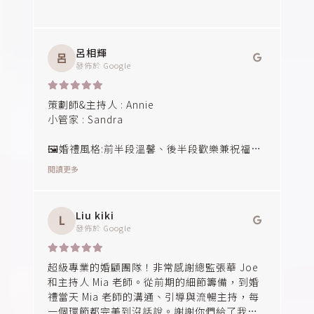
能及時給我們建議和幫助。因為有妳們的陪伴
與專業，讓我們在籌備過程中安心許多，也讓
婚禮當天一切都能順利進行。
呂相輝
呂
發佈於
Google
尤其我即將遠嫁到國外去，婚禮對我來說有著
特別的意義，很開心能遇到妳們，一起完成這
場充滿愛與回憶的婚禮。
策劃師&主持人 : Annie
小管家 : Sandra
真的辛苦妳們了，也謝謝妳們為我們付出的每
一份心力。祝福妳們工作順利、天天開心，也
🖼️婚禮風格:前半段溫馨、後半段歡樂兼祝福~
期待未來能將妳們推薦給身邊的親朋好友！
✍️策劃師&主持人 :企劃過程很有耐心與包容、
閱讀更多
主持聲音氣質蠻適合臻愛的歐式場地。
👀小管家:大局觀很好，能將每個環節的細節補
上。
Liu kiki
L
發佈於
Google
感謝 Annie 的細膩的企劃與專業的主持，讓構
想中的前半段溫馨，後面歡樂並將祝福傳承的
氛圍，完完整整的呈現出來🎊。
超級專業的婚顧團隊！非常感謝總監張華 Joe
和主持人 Mia 老師。從前期的細節籌備，到婚
其中與新郎構想的🥦大祕寶，主持的節奏環環
禮當天 Mia 老師的溝通、引導與流暢主持，每
相扣，整體效果呈現還驚艷到辦過數千場活動
一個環節都完美到沒話說。謝謝你們給了我們