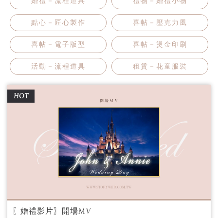
婚禮－流程道具
禮物－婚禮小物
點心－匠心製作
喜帖－壓克力風
喜帖－電子版型
喜帖－燙金印刷
活動－流程道具
租賃－花童服裝
HOT
〖婚禮影片〗開場MV