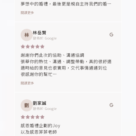
夢想中的婚禮，最後更是親自主持我們的婚
禮，讓我們完全不用擔心和主持老師的默契！
閱讀更多
我們非常享受在整場婚禮的氣氛當中，謝謝你
們！
林岳賢
林
發佈於
Google
謝謝你們此次的協助、溝通協調
張華你的熱忱、溝通、調整帶動，真的很舒適
適時給的意見也很實用，交代事情通通到位
很感謝你的幫忙
閱讀更多
主持人Claire老師，謝謝妳節奏、時機恰到好
處，流程控制的完美，氣氛都很好、無冷場，
此生給妳主持婚禮，真的太完美、幸福，感恩
劉家誠
劉
未來有需要婚禮主持人可以指名Claire 👍
發佈於
Google
感恩婚禮企劃的Joy
以及感恩菲菲老師