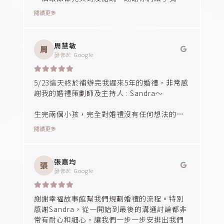
的菁英人士，在敬酒環節時特別稱讚。
這麼棒的婚禮回憶，強烈推薦給正在籌備婚禮
閱讀更多
的新人們！
小管家 Sandra 在很多細節中看到她的細心，
從遊戲的物品放置位置，提醒新郎新娘一些小
周慧敏
周
事情，其實都會影響到整理婚宴的流暢度~
發佈於
Google
-----------------------
回到企劃階段，新人其實可能連幾次進場可能
5/23這天終於補辦完我遲來5年的婚禮，非常感
都不太清楚，幾次與Annie的溝通讓新人越來越
謝我的婚禮策劃師及主持人 : Sandra～
釐清這場婚禮的方向，也對於新人的流程調整
給予正面的建議。
生完兩個小孩，完全對婚禮沒有任何想法的
我，還好遇到你，細心提供給我們意見協助策
閱讀更多
Annie的一句"交給我吧"，讓設計遊戲頭昏昏的
劃婚禮的每個階段，讓我婚禮整個過程非常順
新娘安心了下來感動不已🥹🥹(有想法真的要先
利，主持的風格也很溫馨、口才很好，在場的
跟企劃師持續溝通說清楚很重要!!!)
賓客也對妳都是一致好評！👍
張嘉均
張
發佈於
Google
主持過程中很多狀況，其實需要臨機應變，有
看到很多我們沒留意到的，都在主持人與小管
家合作下順利進行，非常感謝兩位喔~😇🥳
謝謝幸福故事館幫我們規劃婚禮的流程。特別
感謝Sandra，從一開始到最後的溝通討論都非
常有耐心和細心，讓我們一步一步安排出我們