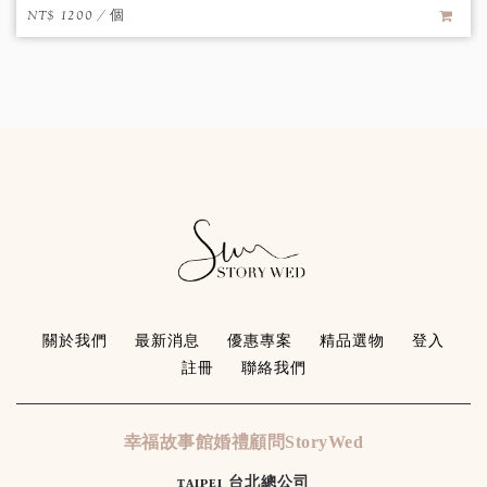
NT$ 1200 / 個
關於我們
最新消息
優惠專案
精品選物
登入
註冊
聯絡我們
幸福故事館婚禮顧問StoryWed
ᴛᴀɪᴘᴇɪ 台北總公司