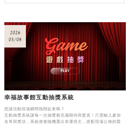
2026
03/08
幸福故事館互動抽獎系統
想讓活動現場瞬間熱鬧起來嗎？
互動抽獎系統讓每一次抽獎都充滿期待與驚喜！只需輸入參加
名單與獎項，系統便會隨機選出幸運得主，搭配現場公佈的緊
張氣氛，讓每位來賓都屏息以待。操作簡單、畫面直覺，無論