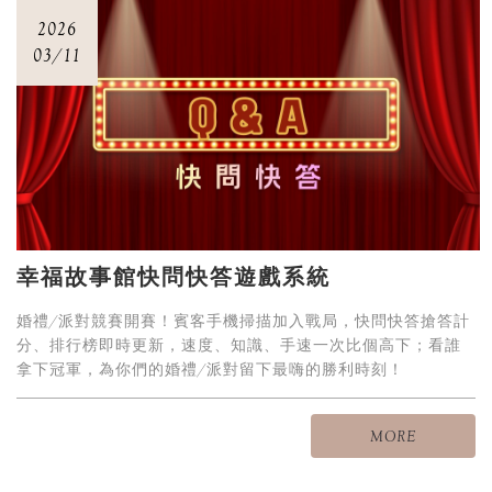
2026
03/11
幸福故事館快問快答遊戲系統
婚禮/派對競賽開賽！賓客手機掃描加入戰局，快問快答搶答計
分、排行榜即時更新，速度、知識、手速一次比個高下；看誰
拿下冠軍，為你們的婚禮/派對留下最嗨的勝利時刻！
MORE