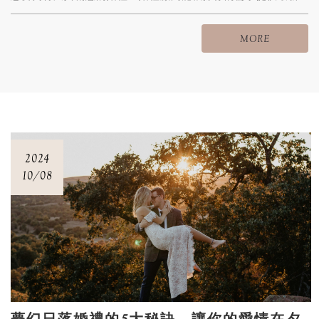
的時尚趨勢，讓你的婚禮與眾不同，控制預算也不再是難題！
專業顧問能幫你明智分配開支，讓每一筆花費都物有所值！婚
MORE
禮當天，讓顧問為你全程協調，確保每一環節順利進行，讓你
無憂無慮，盡情享受！
2024
10/08