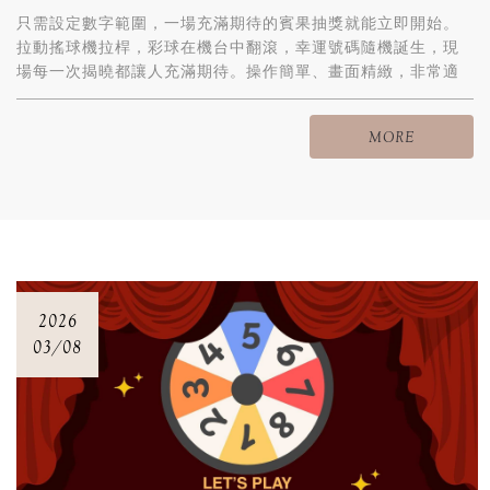
只需設定數字範圍，一場充滿期待的賓果抽獎就能立即開始。
拉動搖球機拉桿，彩球在機台中翻滾，幸運號碼隨機誕生，現
場每一次揭曉都讓人充滿期待。操作簡單、畫面精緻，非常適
合婚禮、派對與各類活動使用，讓賓客在輕鬆互動中一起享受
抽獎的樂趣。
MORE
2026
03/08