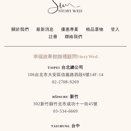
關於我們
最新消息
優惠專案
精品選物
登入
註冊
聯絡我們
幸福故事館婚禮顧問StoryWed
ᴛᴀɪᴘᴇɪ 台北總公司
106台北市大安區信義路四段6號14F-14
02-2708-9269
ʜꜱɪɴᴄʜᴜ 新竹
302新竹縣竹北市成功十一街45號
03-534-6669
ᴛᴀɪᴄʜᴜɴɢ 台中