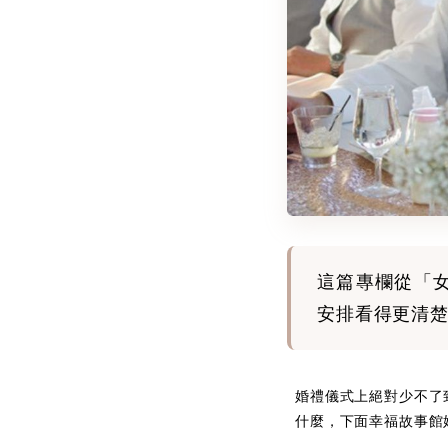
這篇專欄從「
安排看得更清
婚禮儀式上絕對少不了
什麼，下面幸福故事館