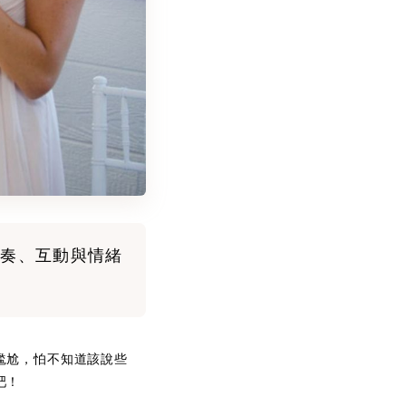
奏、互動與情緒
尷尬，怕不知道該說些
吧！