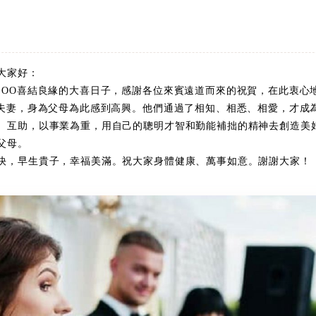
大家好：
婿OO喜結良緣的大喜日子，感謝各位來賓遠道而來的祝賀，在此衷心
為夫妻，身為父母為此感到高興。他們通過了相知、相悉、相愛，才成
、互助，以事業為重，用自己的聰明才智和勤能補拙的精神去創造美
父母。
快，早生貴子，幸福美滿。祝大家身體健康、萬事如意。謝謝大家！