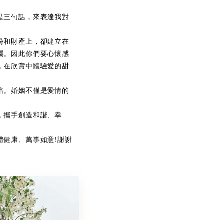
是三句話，來表達我對
份和財產上，卻建立在
屬。因此你們要心懷感
，在欣賞中體驗愛的甜
培。婚姻不僅是愛情的
，攜手創造和諧、幸
體健康、萬事如意!謝謝