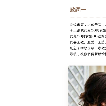
致詞一
各位來賓，大家午安，
今天是我女兒OO與女
女兒OO與女婿OO結
們要互敬、互愛、互諒
別忘了孝敬長輩，孝敬
最後，祝你們倆新婚愉