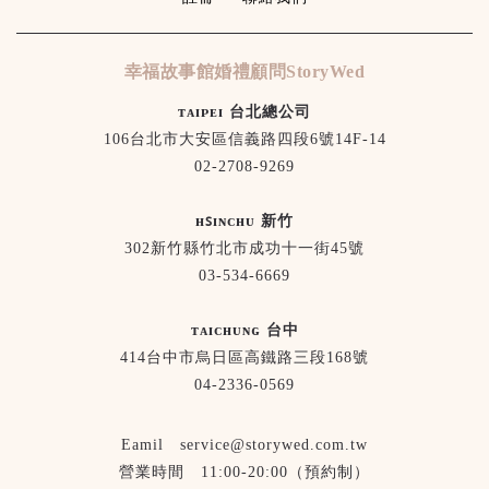
幸福故事館婚禮顧問StoryWed
ᴛᴀɪᴘᴇɪ 台北總公司
106台北市大安區信義路四段6號14F-14
02-2708-9269
ʜꜱɪɴᴄʜᴜ 新竹
302新竹縣竹北市成功十一街45號
03-534-6669
ᴛᴀɪᴄʜᴜɴɢ 台中
414台中市烏日區高鐵路三段168號
04-2336-0569
Eamil service@storywed.com.tw
營業時間 11:00-20:00（預約制）