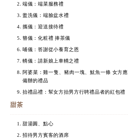
端儀：端菜服務禮
盥洗儀：端臉盆水禮
攜儀：迎送接待禮
簪儀：化粧禮 捧茶儀
哺儀：答謝從小養育之恩
轎儀：請新娘上車轎之禮
阿婆菜：雞一隻、豬肉一塊、魷魚一條 女方應
備辦的禮品
抬禮品禮：幫女方抬男方行聘禮品者的紅包禮
甜茶
甜湯圓、點心
招待男方賓客的酒席