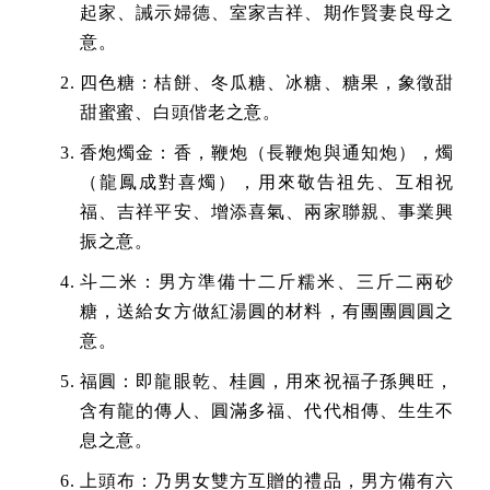
起家、誡示婦德、室家吉祥、期作賢妻良母之
意。
四色糖：桔餅、冬瓜糖、冰糖、糖果，象徵甜
甜蜜蜜、白頭偕老之意。
香炮燭金：香，鞭炮（長鞭炮與通知炮），燭
（龍鳳成對喜燭），用來敬告祖先、互相祝
福、吉祥平安、增添喜氣、兩家聯親、事業興
振之意。
斗二米：男方準備十二斤糯米、三斤二兩砂
糖，送給女方做紅湯圓的材料，有團團圓圓之
意。
福圓：即龍眼乾、桂圓，用來祝福子孫興旺，
含有龍的傳人、圓滿多福、代代相傳、生生不
息之意。
上頭布：乃男女雙方互贈的禮品，男方備有六