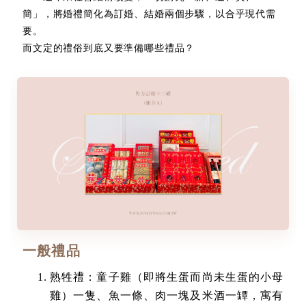
簡」，將婚禮簡化為訂婚、結婚兩個步驟，以合乎現代需
要。
而文定的禮俗到底又要準備哪些禮品？
一般禮品
熟牲禮：童子雞（即將生蛋而尚未生蛋的小母
雞）一隻、魚一條、肉一塊及米酒一罈，寓有