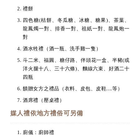
禮餅
四色糖(桔餅、冬瓜糖、冰糖、糖果)、茶葉、
龍鳳燭一對、排香一對、祖紙一對、龍鳳炮一
對
酒水牲禮（酒一瓶、洗手雞一隻）
斗二米、福圓、糖仔路、伴頭花一盒、半豬(或
洋火腿十八、三十六條)、麵線六束、好酒二十
四瓶
饋贈女方之禮品（衣料、皮包、皮鞋....等）
酒席禮（壓桌禮）
媒人禮依地方禮俗可另備
廚儀：廚師禮