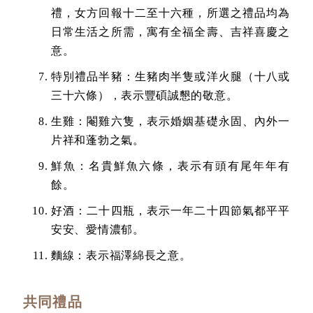
禮，女方回報十二至十六種，所選之禮品均為
日常生活之所需，寓有全福全壽、吉祥喜慶之
意。
特別禮品半豬：生豬肉半隻或洋火腿（十八或
三十六條），表示豐碩誠懇的敬意。
生雞：閹雞六隻，表示婚姻基礎永固、內外一
片祥和蓬勃之氣。
鮮魚：名貴鮮魚六條，表示有頭有尾年年有
餘。
好酒：二十四瓶，表示一年二十四節氣都平平
安安、愛情濃郁。
麵線：表示福澤綿長之意。
共同禮品