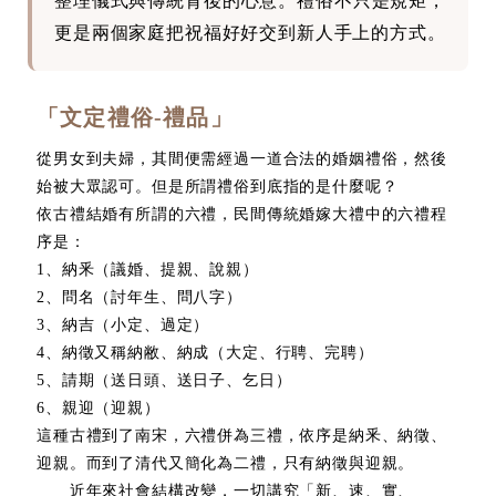
整理儀式與傳統背後的心意。禮俗不只是規矩，
更是兩個家庭把祝福好好交到新人手上的方式。
「文定禮俗-禮品」
從男女到夫婦，其間便需經過一道合法的婚姻禮俗，然後
始被大眾認可。但是所謂禮俗到底指的是什麼呢？
依古禮結婚有所謂的六禮，民間傳統婚嫁大禮中的六禮程
序是：
1、納釆（議婚、提親、說親）
2、問名（討年生、問八字）
3、納吉（小定、過定）
4、納徵又稱納敝、納成（大定、行聘、完聘）
5、請期（送日頭、送日子、乞日）
6、親迎（迎親）
這種古禮到了南宋，六禮併為三禮，依序是納釆、納徵、
迎親。而到了清代又簡化為二禮，只有納徵與迎親。
近年來社會結構改變，一切講究「新、速、實、