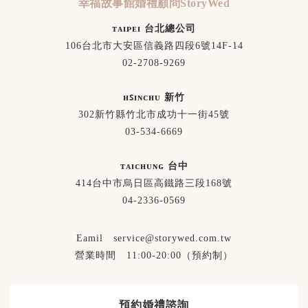
幸福故事館婚禮顧問StoryWed
ᴛᴀɪᴘᴇɪ 台北總公司
106台北市大安區信義路四段6號14F-14
02-2708-9269
ʜꜱɪɴᴄʜᴜ 新竹
302新竹縣竹北市成功十一街45號
03-534-6669
ᴛᴀɪᴄʜᴜɴɢ 台中
414台中市烏日區高鐵路三段168號
04-2336-0569
Eamil service@storywed.com.tw
營業時間 11:00-20:00（預約制）
預約婚禮諮詢