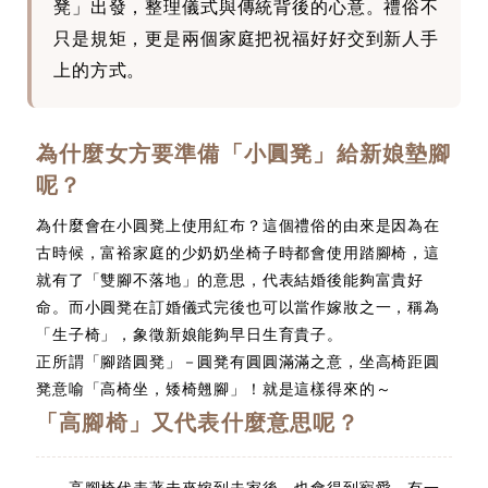
凳」出發，整理儀式與傳統背後的心意。禮俗不
只是規矩，更是兩個家庭把祝福好好交到新人手
上的方式。
為什麼女方要準備「小圓凳」給新娘墊腳
呢？
為什麼會在小圓凳上使用紅布？這個禮俗的由來是因為在
古時候，富裕家庭的少奶奶坐椅子時都會使用踏腳椅，這
就有了「雙腳不落地」的意思，代表結婚後能夠富貴好
命。而小圓凳在訂婚儀式完後也可以當作嫁妝之一，稱為
「生子椅」，象徵新娘能夠早日生育貴子。
正所謂「腳踏圓凳」－圓凳有圓圓滿滿之意，坐高椅距圓
凳意喻「高椅坐，矮椅翹腳」！就是這樣得來的～
「高腳椅」又代表什麼意思呢？