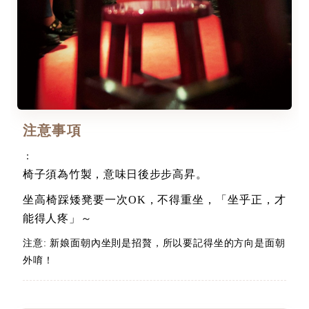
注意事項
：
椅子須為竹製，意味日後步步高昇。
坐高椅踩矮凳要一次OK，不得重坐，「坐乎正，才
能得人疼」～
注意: 新娘面朝內坐則是招贅，所以要記得坐的方向是面朝
外唷！