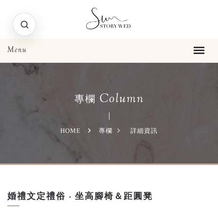
Column
專欄
HOME
專欄
詳細資訊
婚禮文定禮俗 - 坐高腳椅＆距圓凳