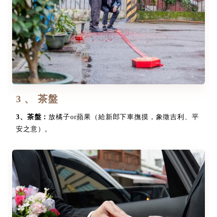
3 、 茶盤
3
、
茶盤：
放橘子or蘋果（給新郎下車撫摸，象徵吉利、平
安之意）。