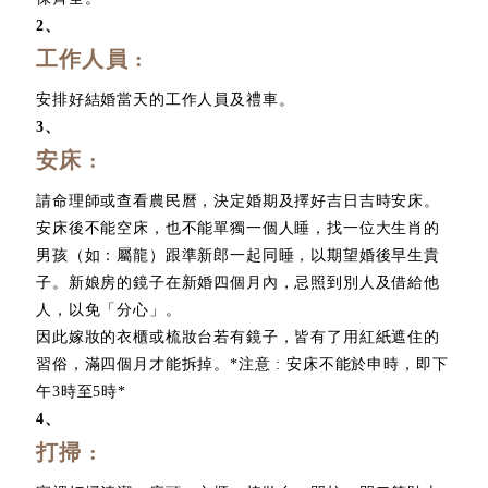
2
、
工作人員 :
安排好結婚當天的工作人員及禮車。
3
、
安床 :
請命理師或查看農民曆，決定婚期及擇好吉日吉時安床。
安床後不能空床，也不能單獨一個人睡，找一位大生肖的
男孩（如：屬龍）跟準新郎一起同睡，以期望婚後早生貴
子。新娘房的鏡子在新婚四個月內，忌照到別人及借給他
人，以免「分心」。
因此嫁妝的衣櫃或梳妝台若有鏡子，皆有了用紅紙遮住的
習俗，滿四個月才能拆掉。*注意 : 安床不能於申時，即下
午3時至5時*
4
、
打掃 :