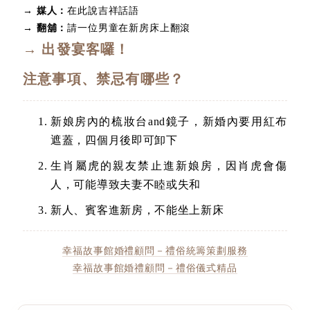
→ 媒人：
在此說吉祥話語
→ 翻舖：
請一位男童在新房床上翻滾
→ 出發宴客囉！
注意事項、禁忌有哪些？
新娘房內的梳妝台and鏡子，新婚內要用紅布
遮蓋，四個月後即可卸下
生肖屬虎的親友禁止進新娘房，因肖虎會傷
人，可能導致夫妻不睦或失和
新人、賓客進新房，不能坐上新床
幸福故事館婚禮顧問－禮俗統籌策劃服務
幸福故事館婚禮顧問－禮俗儀式精品