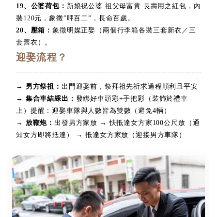
19
、
公婆荷包：
新娘祝公婆.祖父母富貴.長壽用之紅包，內
裝120元，象徵”呷百二”，長命百歲。
20
、
壓箱：
象徵明媒正娶（兩個行李箱各裝三套新衣／三
套舊衣）。
迎娶流程？
→ 男方祭祖：
出門迎娶前，祭拜祖先祈求過程順利且平安
→ 集合車結綵出：
發綁好車頭彩+手把彩（裝飾於禮車
上）提醒：迎娶車隊與人數皆為雙數（避免4輛）
→ 放鞭炮：
出發男方家放 → 快抵達女方家100公尺放（通
知女方即將抵達） → 抵達女方家放（迎接男方車隊）