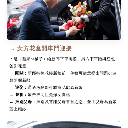
→ 女方花童開車門迎接
：遞（蘋果or橘子）給新郎下車撫摸，男方下車贈與紅包
答謝花童
→ 闖關：
新郎持捧花接新娘前，伴娘可故意提出問題or遊
戲阻攔新郎
→ 迎娶：
通過考驗即可將捧花獻給新娘
→ 祭祖：
敬告神明祖先嫁女喜訊
→ 拜別父母：
拜別及答謝父母養育之恩，並由父母為新娘
蓋上頭紗