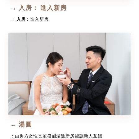
→ 入房： 進入新房
→ 入房：
進入新房
→ 湯圓
：由男方女性長輩盛甜湯進新房後讓新人互餵