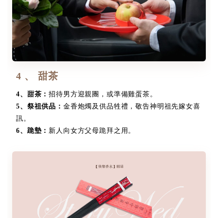
4 、 甜茶
4
、
甜茶：
招待男方迎親團，或準備雞蛋茶。
5
、
祭祖供品：
金香炮燭及供品牲禮，敬告神明祖先嫁女喜
訊。
6
、
跪墊：
新人向女方父母跪拜之用。