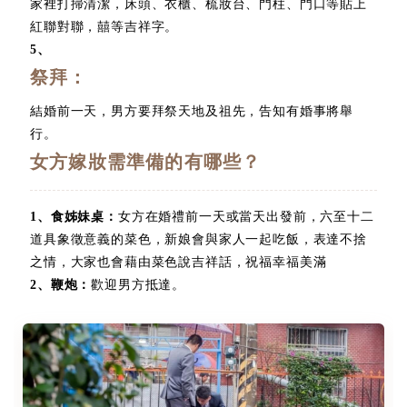
家裡打掃清潔，床頭、衣櫃、梳妝台、門柱、門口等貼上
紅聯對聯，囍等吉祥字。
5
、
祭拜：
結婚前一天，男方要拜祭天地及祖先，告知有婚事將舉
行。
女方嫁妝需準備的有哪些？
1
、
食姊妹桌：
女方在婚禮前一天或當天出發前，六至十二
道具象徵意義的菜色，新娘會與家人一起吃飯，表達不捨
之情，大家也會藉由菜色說吉祥話，祝福幸福美滿
2
、
鞭炮：
歡迎男方抵達。