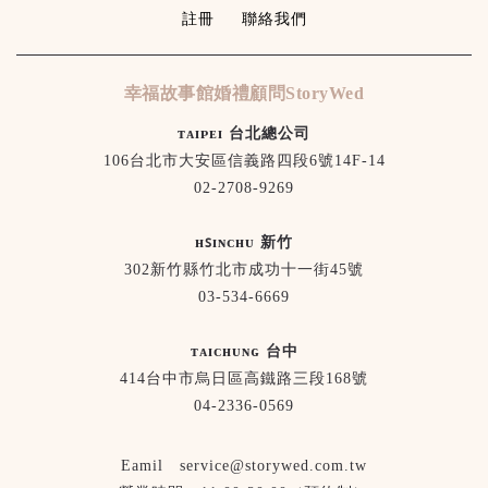
註冊
聯絡我們
幸福故事館婚禮顧問StoryWed
ᴛᴀɪᴘᴇɪ 台北總公司
106台北市大安區信義路四段6號14F-14
02-2708-9269
ʜꜱɪɴᴄʜᴜ 新竹
302新竹縣竹北市成功十一街45號
03-534-6669
ᴛᴀɪᴄʜᴜɴɢ 台中
414台中市烏日區高鐵路三段168號
04-2336-0569
Eamil service@storywed.com.tw