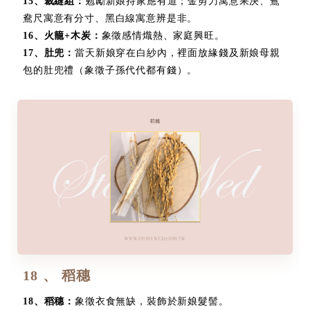
15
、
裁縫組：
勉勵新娘持家應有道；金剪刀寓意果決、鴛
鴦尺寓意有分寸、黑白線寓意辨是非。
16
、
火籠+木炭：
象徵感情熾熱、家庭興旺。
17
、
肚兜：
當天新娘穿在白紗內，裡面放緣錢及新娘母親
包的肚兜禮（象徵子孫代代都有錢）。
18 、 稻穗
18
、
稻穗：
象徵衣食無缺，裝飾於新娘髮髻。