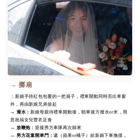
→ 擲扇
：新娘手持紅包包覆的一把扇子，禮車開動同時丟出車窗
外，再由新娘兄弟撿起
→ 潑水：
新娘母親待禮車開動後，朝車後方撥水or米，用
意祝福女兒豐衣足食
→ 放鞭炮
：迎接男方車隊再次歸來
→ 男方花童開車門：
遞（蘋果or橘子）給新娘下車撫摸，