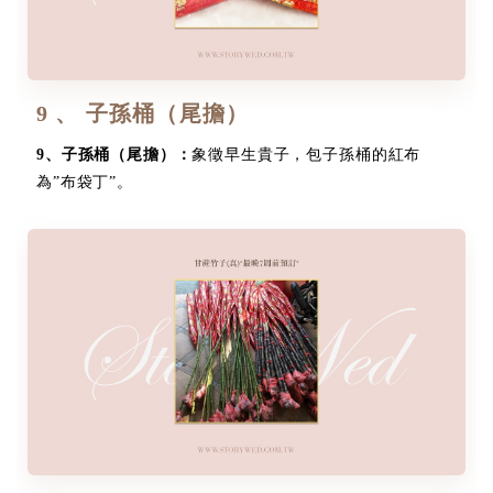
9 、 子孫桶（尾擔）
9
、
子孫桶（尾擔）：
象徵早生貴子，包子孫桶的紅布
為”布袋丁”。