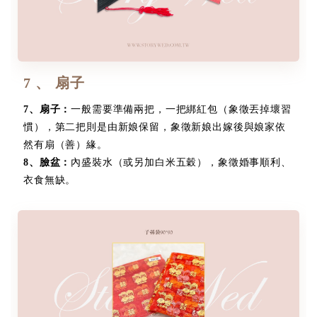
7 、 扇子
7
、
扇子：
一般需要準備兩把，一把綁紅包（象徵丟掉壞習
慣），第二把則是由新娘保留，象徵新娘出嫁後與娘家依
然有扇（善）緣。
8
、
臉盆：
內盛裝水（或另加白米五穀），象徵婚事順利、
衣食無缺。