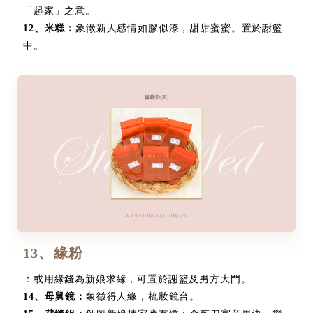
「起家」之意。
12
、
米糕：
象徵新人感情如膠似漆，甜甜蜜蜜。置於謝籃
中。
13、緣粉
：或用緣錢為新娘求緣，可置於謝籃及男方大門。
14
、
母舅鏡：
象徵得人緣，梳妝鏡台。