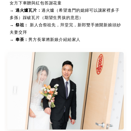
女方下車贈與紅包答謝花童
→ 過火爐瓦片：
過火爐（希望進門的媳婦可以讓家裡多子
多孫）踩破瓦片（期望生男孩的意思）
→ 祭祖：
新人合祭祖先，拜堂完，新郎雙手掀開新娘頭紗
夫妻交拜
→ 奉茶：
男方長輩將新娘介紹給家人