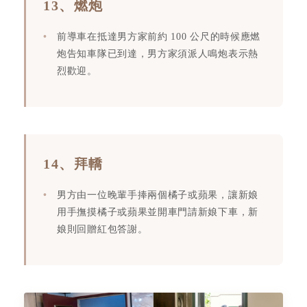
13、燃炮
前導車在抵達男方家前約 100 公尺的時候應燃
炮告知車隊已到達，男方家須派人鳴炮表示熱
烈歡迎。
14、拜轎
男方由一位晚輩手捧兩個橘子或蘋果，讓新娘
用手撫摸橘子或蘋果並開車門請新娘下車，新
娘則回贈紅包答謝。