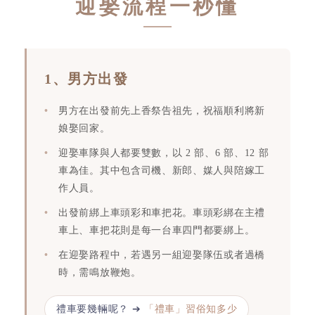
迎娶流程一秒懂
1、男方出發
男方在出發前先上香祭告祖先，祝福順利將新
娘娶回家。
迎娶車隊與人都要雙數，以 2 部、6 部、12 部
車為佳。其中包含司機、新郎、媒人與陪嫁工
作人員。
出發前綁上車頭彩和車把花。車頭彩綁在主禮
車上、車把花則是每一台車四門都要綁上。
在迎娶路程中，若遇另一組迎娶隊伍或者過橋
時，需鳴放鞭炮。
禮車要幾輛呢？ ➔
「禮車」習俗知多少