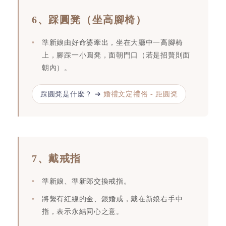
6、踩圓凳（坐高腳椅）
準新娘由好命婆牽出，坐在大廳中一高腳椅
上，腳踩一小圓凳，面朝門口（若是招贅則面
朝內）。
踩圓凳是什麼？ ➔
婚禮文定禮俗 - 距圓凳
7、戴戒指
準新娘、準新郎交換戒指。
將繫有紅線的金、銀婚戒，戴在新娘右手中
指，表示永結同心之意。