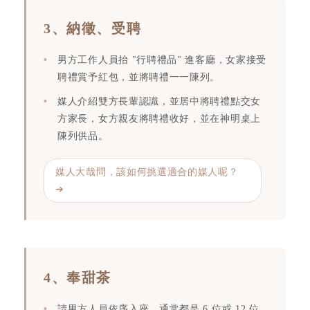
3、納徵、受聘
男方工作人員抬 "行聘禮品" 進客廳，女家接受
聘禮賞予紅包，並將聘禮一一陳列。
媒人介紹雙方長輩認識，並居中將聘禮點交女
方家長，女方親友將聘禮收好，並在神明桌上
陳列供品。
媒人大哉問，該如何挑選適合的媒人呢？
➔
4、奉甜茶
請男方人員依序入座，通常都是 6 位或 12 位