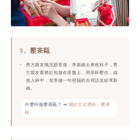
5、壓茶甌
男方親友喝完甜茶後，準新娘出來收杯子，男
方親友要將紅包放在茶盤上，用茶杯壓住，或
放入杯中，並準備一句祝福的吉祥話送給準新
娘。
什麼叫做壓茶甌？ ➔
關於文定禮俗 - 壓茶
甌