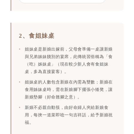
2、食姐妹桌
姐妹桌是新娘出嫁前，父母會準備一桌讓新娘
與兄弟姊妹餞別的宴席，此傳統習俗稱為「食
（吃）姊妹桌」（現在較少新人會有食姐妹
桌，多為直接宴客）。
姐妹桌的人數包含新娘在內需為雙數；新娘在
食用姊妹桌時，需在新娘腳下擺張小矮凳，讓
新娘墊腳（好命翹腳之意）。
新娘不必親自動筷，由好命婦人夾給新娘食
用，每挾一道菜即唸一句吉祥話，給予新娘祝
福。