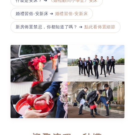
什麼是安床？ ➔
《婚禮顧問小學堂》安床
婚禮習俗-安新床 ➔
婚禮習俗-安新床
新房佈置禁忌，你都知道了嗎？ ➔
點此看佈置細節