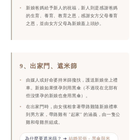
新娘爸媽給予新人的祝福，新人則是感謝爸媽
的生育、養育、教育之恩，感謝女方父母養育
之恩，並由女方父母為新娘蓋上頭紗。
9、出家門、遮米篩
由媒人或好命婆持米篩攙扶，護送新娘坐上禮
車。新娘如果懷孕則用黑傘（不過現在北部有
些沒懷孕的新娘也會用黑傘）。
在出家門時，由女儐相拿著帶路雞隨新娘禮車
到男方家，帶路雞有 "起家" 的涵義，由一隻公
雞和母雞所組成。
為什麼要遮米篩？ ➔
結婚習俗 - 黑傘與米