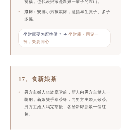
祝福，也代表娘家是新娘一輩子的靠山。
滾床：
安排小男孩滾床，意指早生貴子、多子
多孫。
坐財庫要怎麼準備？ ➔
坐財庫 - 同穿一
褲，夫妻同心
17、食新娘茶
男方主婚人坐於廳堂前，新人向男方主婚人一
鞠躬，新娘雙手奉茶杯，向男方主婚人敬茶。
男方主婚人喝完茶後，各給新郎新娘一個紅
包。