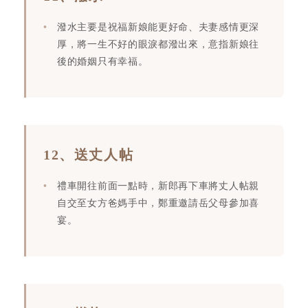
潑水主要是祝福新娘能更好命、夫妻感情更深
厚，將一生不好的眼淚都潑出來，意指新娘往
後的婚姻只有幸福。
12、送丈人帖
禮車開往前面一點時，新郎再下車將丈人帖親
自交至女方爸媽手中，鄭重邀請岳父母參加喜
宴。