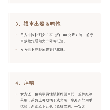
3、禮車出發＆鳴炮
男方車隊快到女方家（約 100 公尺）時，前導
車放鞭炮通知女方即將抵達。
女方也要點鞕炮來歡迎車隊。
4、拜轎
女方派一位晚輩男性幫新郎開車門，並捧紅漆
茶盤，茶盤上可放橘子或蘋果，拿給新郎用手
撫摸，新郎給予紅包（象徵吉利、平安之