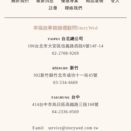
關於我們
最新消息
優惠專案
精品選物
登入
註冊
聯絡我們
幸福故事館婚禮顧問StoryWed
ᴛᴀɪᴘᴇɪ 台北總公司
106台北市大安區信義路四段6號14F-14
02-2708-9269
ʜꜱɪɴᴄʜᴜ 新竹
302新竹縣竹北市成功十一街45號
03-534-6669
ᴛᴀɪᴄʜᴜɴɢ 台中
414台中市烏日區高鐵路三段168號
04-2336-0569
Eamil service@storywed.com.tw