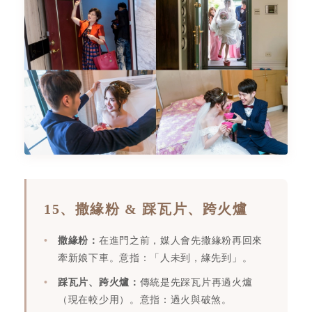
15、撒緣粉 & 踩瓦片、跨火爐
撒緣粉：
在進門之前，媒人會先撒緣粉再回來
牽新娘下車。意指：「人未到，緣先到」。
踩瓦片、跨火爐：
傳統是先踩瓦片再過火爐
（現在較少用）。意指：過火與破煞。