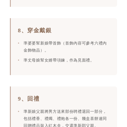
8、穿金戴銀
準婆婆幫新娘帶首飾（首飾內容可參考六禮內
金飾物品）。
準丈母娘幫女婿帶項鍊，作為見面禮。
9、回禮
準新娘父親將男方送來部份聘禮退回一部分，
包括禮香、禮燭、禮炮各一份、幾盒喜餅連同
回贈禮品裝入紅木盒，交還準新郎父親。