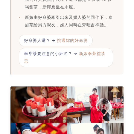
喝甜茶，新郎應坐在末座。
新娘由好命婆牽引出來及媒人婆的同伴下，奉
甜茶給男方親友，媒人同時在旁唸吉祥話。
好命婆人選？ ➔
挑選妳的好命婆
奉甜茶要注意的小細節？ ➔
新娘奉茶禮禁
忌