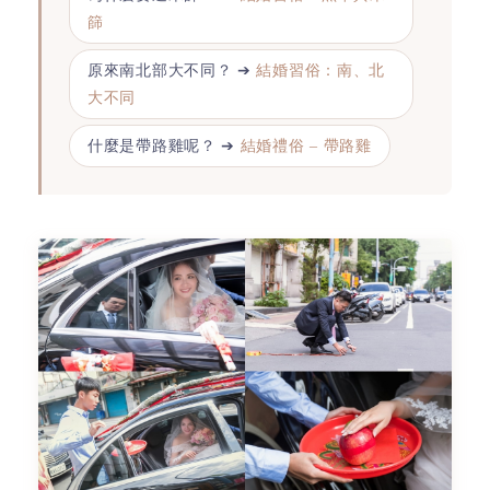
篩
原來南北部大不同？ ➔
結婚習俗：南、北
大不同
什麼是帶路雞呢？ ➔
結婚禮俗 – 帶路雞