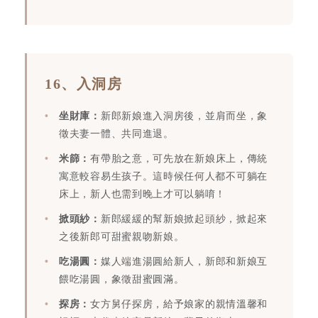
16、入洞房
坐財庫：
新郎新娘進入洞房後，並肩而坐，象
徵夫妻一體、共同進退。
米篩：
有帶胎之意，可先放在新娘床上，傳統
寓意較容易生孩子。這時候任何人都不可躺在
床上，新人也需到晚上才可以躺唷！
掀頭紗：
新郎緩緩的幫新娘掀起頭紗，掀起來
之後新郎可甜蜜親吻新娘。
吃湯圓：
媒人端進湯圓給新人，新郎和新娘互
餵吃湯圓，象徵甜蜜圓滿。
探房：
女方舅仔探房，給予娘家的親情溫馨和