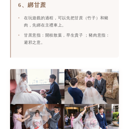
6、綁甘蔗
在玩遊戲的過程，可以先把甘蔗（竹子）和豬
肉，先綁在主禮車上。
甘蔗意指：開枝散葉，早生貴子 ；豬肉意指：
避邪之意。