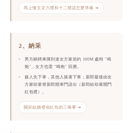
馬上懂文定六禮和十二禮該怎麼準備 ➔
2、納采
男方納聘車隊到達女方家前約 100M 處時 "鳴
炮"，女方也需 "鳴炮" 回應。
媒人先下車，其他人接著下車；新郎最後由女
方家幼輩替新郎開車門請出（新郎給幼輩開門
紅包禮）。
關於結婚禮俗紅包的三兩事 ➔