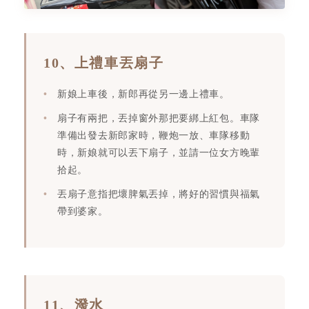
10、上禮車丟扇子
新娘上車後，新郎再從另一邊上禮車。
扇子有兩把，丟掉窗外那把要綁上紅包。車隊
準備出發去新郎家時，鞭炮一放、車隊移動
時，新娘就可以丟下扇子，並請一位女方晚輩
拾起。
丟扇子意指把壞脾氣丟掉，將好的習慣與福氣
帶到婆家。
11、潑水