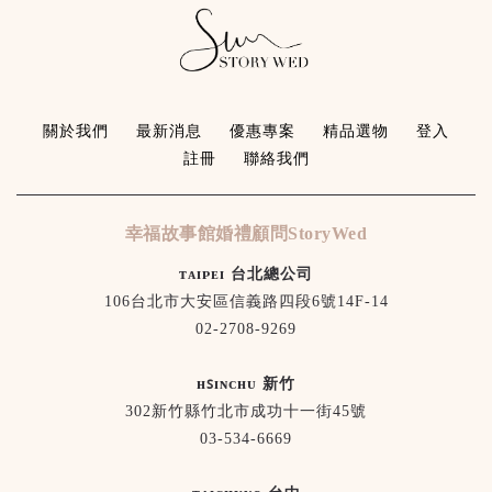
關於我們
最新消息
優惠專案
精品選物
登入
註冊
聯絡我們
幸福故事館婚禮顧問StoryWed
ᴛᴀɪᴘᴇɪ 台北總公司
106台北市大安區信義路四段6號14F-14
02-2708-9269
ʜꜱɪɴᴄʜᴜ 新竹
302新竹縣竹北市成功十一街45號
03-534-6669