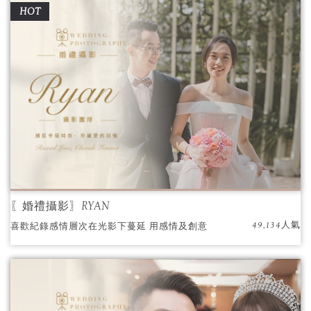
HOT
〖婚禮攝影〗RYAN
49,134人氣
喜歡紀錄感情層次在光影下蔓延 用感情及創意
洗出每一張照片