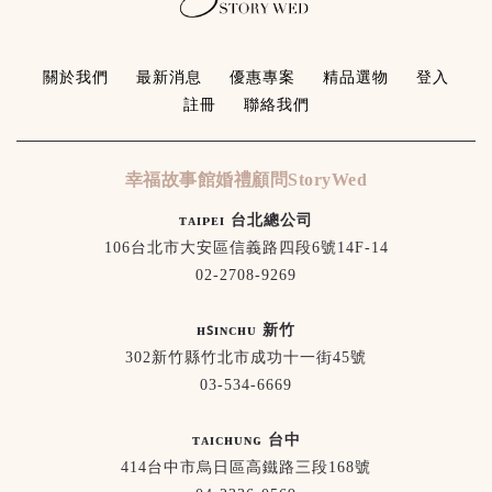
關於我們
最新消息
優惠專案
精品選物
登入
註冊
聯絡我們
幸福故事館婚禮顧問StoryWed
ᴛᴀɪᴘᴇɪ 台北總公司
106台北市大安區信義路四段6號14F-14
02-2708-9269
ʜꜱɪɴᴄʜᴜ 新竹
302新竹縣竹北市成功十一街45號
03-534-6669
ᴛᴀɪᴄʜᴜɴɢ 台中
414台中市烏日區高鐵路三段168號