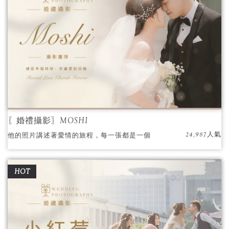
〖婚禮攝影〗MOSHI
24,987人氣
他的照片講述著愛情的旅程，每一張都是一個
故事的開始，一段回憶的延續。他將那些珍貴
的時刻凝固在時光的長河中，讓人們可以永遠
HOT
地回味。