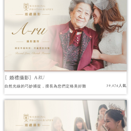
〖婚禮攝影〗A-RU
39,874人氣
自然光線的巧妙捕捉，擅長為您們定格美好難
忘的畫面，收藏一輩子美好的回憶！