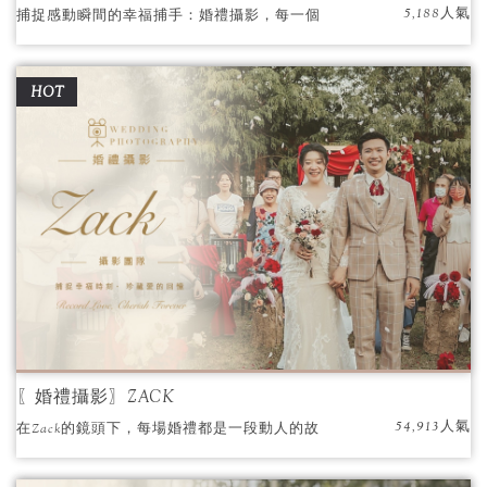
5,188人氣
捕捉感動瞬間的幸福捕手：婚禮攝影，每一個
人都是那麼的與眾不同，婚禮更該是獨一無二
的
HOT
〖婚禮攝影〗ZACK
54,913人氣
在Zack的鏡頭下，每場婚禮都是一段動人的故
事