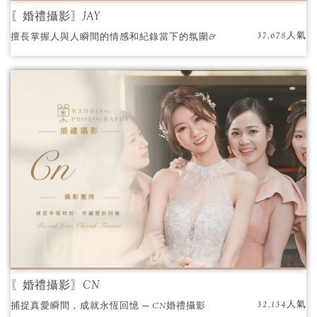
〖婚禮攝影〗JAY
37,678人氣
擅長掌握人與人瞬間的情感和紀錄當下的氛圍&
空間呈現的獨特視野。忠實呈現當天的氛圍，
留下最具溫度和情感的照片，讓多年後回顧照
片仍回味無窮。
〖婚禮攝影〗CN
32,134人氣
捕捉真愛瞬間，成就永恆回憶 ─ CN婚禮攝影