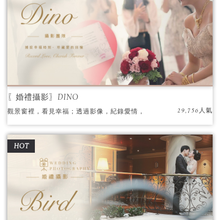
〖婚禮攝影〗DINO
29,756人氣
觀景窗裡，看見幸福；透過影像，紀錄愛情，
我是DINO，我愛獨特。
HOT