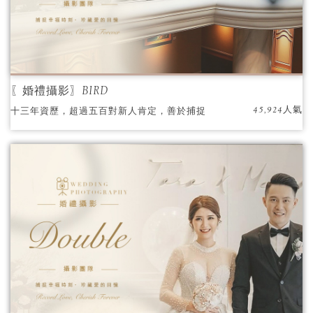
〖婚禮攝影〗BIRD
45,924人氣
十三年資歷，超過五百對新人肯定，善於捕捉
婚禮中的感動與喜悅。