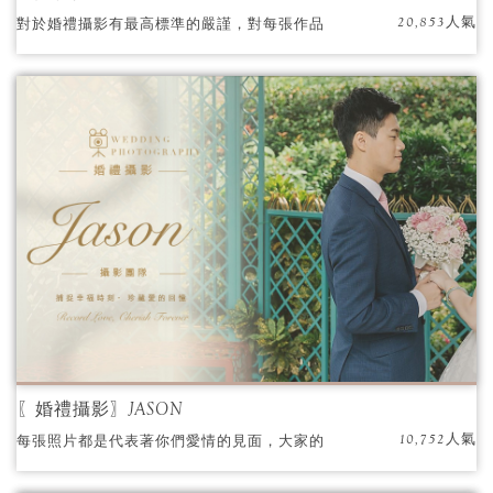
20,853人氣
對於婚禮攝影有最高標準的嚴謹，對每張作品
都精挑細琢。
〖婚禮攝影〗JASON
10,752人氣
每張照片都是代表著你們愛情的見面，大家的
祝福。 JASON能細膩捕捉到每個感動的瞬間，