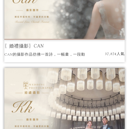
〖婚禮攝影〗CAN
37,874人氣
CAN的攝影作品彷彿一首詩，一幅畫，一段動
人的故事。