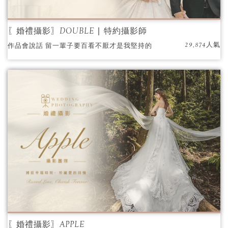
〖婚禮攝影〗DOUBLE ∣ 特約攝影師
29,874人氣
作品會說話 留一輩子要百看不厭才是我堅持的
藝術是平易近人 每個珍貴的一瞬間 紀錄親情、
愛情、友情是最幸福的模樣 身歷其境的感動，
彷彿回到婚禮當天 跟著我的攝影鏡頭完成你們
最完美的婚禮
〖婚禮攝影〗APPLE