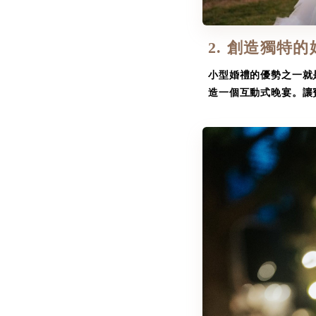
2. 創造獨特
小型婚禮的優勢之一就
造一個互動式晚宴。讓