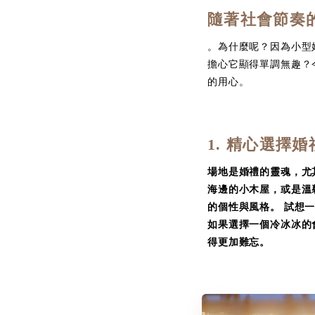
隨著社會節奏
。為什麼呢？因為小型
擔心它顯得單調無趣？
的用心。
1. 精心選擇
場地是婚禮的靈魂，尤
海邊的小木屋，或是溫
的個性與風格。 試想
如果選擇一個冷冰冰的
得更加難忘。