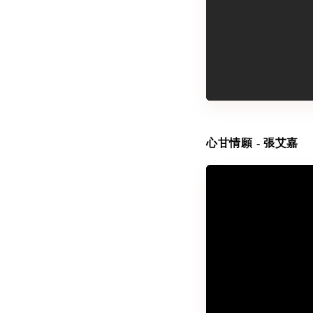
心甘情願 - 張艾嘉