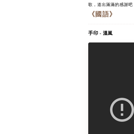
歌，道出滿滿的感謝吧
《國語》
手印 - 溫嵐