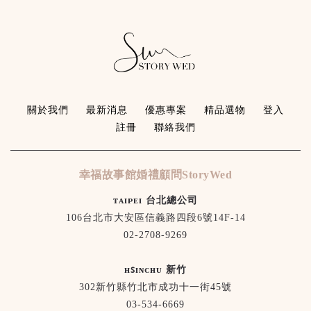
關於我們
最新消息
優惠專案
精品選物
登入
註冊
聯絡我們
幸福故事館婚禮顧問StoryWed
ᴛᴀɪᴘᴇɪ 台北總公司
106台北市大安區信義路四段6號14F-14
02-2708-9269
ʜꜱɪɴᴄʜᴜ 新竹
302新竹縣竹北市成功十一街45號
03-534-6669