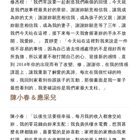
修杰楷：「我們常說要一起創造我們兩個的回憶，今天就
是我們故事裡最美好的章節。謝謝妳願意相信我，讓我成
為妳的丈夫；謝謝妳願意相信我，成為孩子的父親；謝謝
妳願意相信我，成為我的妻子。謝謝妳願意等了三年，讓
我們今天站在這裡，接下來每一天我會握著妳的手永不放
開，我愛妳。」 賈靜雯：「今天站在這裡對我來說是一件
很不容易的事情，因為自己過去情感處理的不是很好而有
所負擔，所以遲遲不敢打開自己的心、迎接新的感情，直
到 2014年你的出現而有了改變。修，謝謝你，在我的情感
課題上，讓我重新了解愛的真諦。每次在我很忙碌的時
候，我回到家看到你跟孩子的互動，那個畫面是我一輩子
最想看到的，我更確認你是我們家最大支柱。」
陳小春＆應采兒
陳小春：「以後生活要很幸福，每月我的收入都會交給
妳，我的零花錢由妳來支配；我負責供樓水電費，想買甚
麼名牌都隨妳，最要緊的是妳喜歡；家裡面的家務由我來
打理，想生男孩生女孩都隨妳；對妳的家人體貼入微，歡