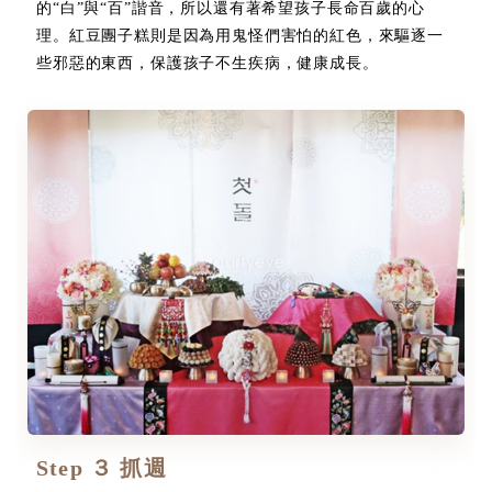
的“白”與“百”諧音，所以還有著希望孩子長命百歲的心
理。紅豆團子糕則是因為用鬼怪們害怕的紅色，來驅逐一
些邪惡的東西，保護孩子不生疾病，健康成長。
Step ３ 抓週