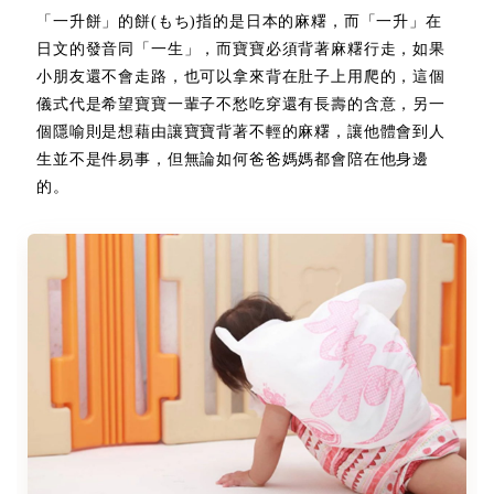
「一升餅」的餅(もち)指的是日本的麻糬，而「一升」在
日文的發音同「一生」，而寶寶必須背著麻糬行走，如果
小朋友還不會走路，也可以拿來背在肚子上用爬的，這個
儀式代是希望寶寶一輩子不愁吃穿還有長壽的含意，另一
個隱喻則是想藉由讓寶寶背著不輕的麻糬，讓他體會到人
生並不是件易事，但無論如何爸爸媽媽都會陪在他身邊
的。