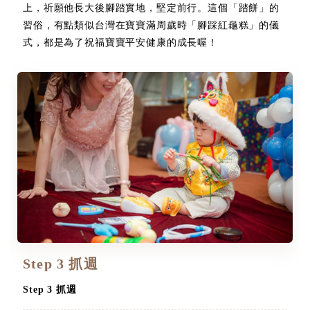
上，祈願他長大後腳踏實地，堅定前行。這個「踏餅」的
習俗，有點類似台灣在寶寶滿周歲時「腳踩紅龜糕」的儀
式，都是為了祝福寶寶平安健康的成長喔！
Step 3 抓週
Step 3 抓週