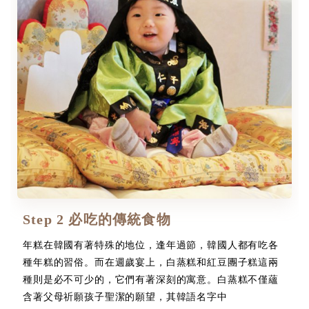
Step 2 必吃的傳統食物
年糕在韓國有著特殊的地位，逢年過節，韓國人都有吃各
種年糕的習俗。而在週歲宴上，白蒸糕和紅豆團子糕這兩
種則是必不可少的，它們有著深刻的寓意。白蒸糕不僅蘊
含著父母祈願孩子聖潔的願望，其韓語名字中