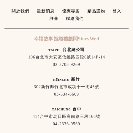
關於我們
最新消息
優惠專案
精品選物
登入
註冊
聯絡我們
幸福故事館婚禮顧問StoryWed
ᴛᴀɪᴘᴇɪ 台北總公司
106台北市大安區信義路四段6號14F-14
02-2708-9269
ʜꜱɪɴᴄʜᴜ 新竹
302新竹縣竹北市成功十一街45號
03-534-6669
ᴛᴀɪᴄʜᴜɴɢ 台中
414台中市烏日區高鐵路三段168號
04-2336-0569