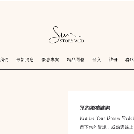
我們
最新消息
優惠專案
精品選物
登入
註冊
聯
預約婚禮諮詢
Realize Your Dream Wedd
留下您的資訊，或點選線上