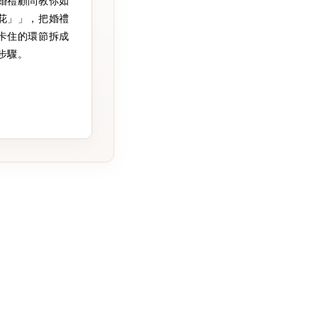
婚禮顧問教你如
花」」，把婚禮
卡住的環節拆成
步驟。