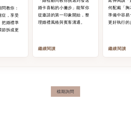
「婚禮顧問教你挑選到發送
延伸閱讀「
婚卡喜帖的小撇步」能幫你
何配戴「胸
顧問教你：
從邀請的第一印象開始，整
準備中容易
慮症，享受
理婚禮風格與賓客溝通。
更好執行的
，把婚禮準
環節拆成更
繼續閱讀
繼續閱讀
檔期詢問