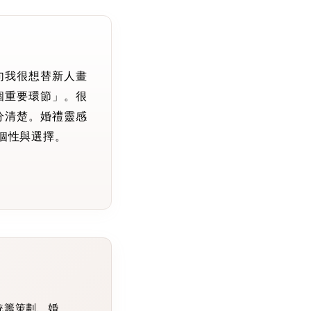
句我很想替新人畫
個重要環節」。很
分清楚。婚禮靈感
個性與選擇。
擇
統籌策劃、婚