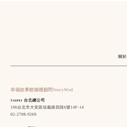
關於
幸福故事館婚禮顧問StoryWed
ᴛᴀɪᴘᴇɪ 台北總公司
106台北市大安區信義路四段6號14F-14
02-2708-9269