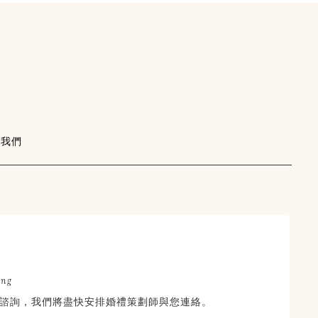
絡我們
×
STORYWED
幸福故事館婚禮顧問
ing
線上婚禮諮詢
諮詢，我們將盡快安排婚禮策劃師與您連絡。