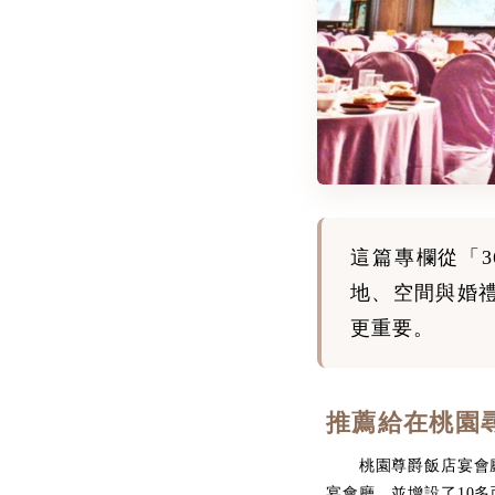
這篇專欄從「
地、空間與婚
更重要。
推薦給在桃園
桃園尊爵飯店宴會廳斥
宴會廳，並增設了10