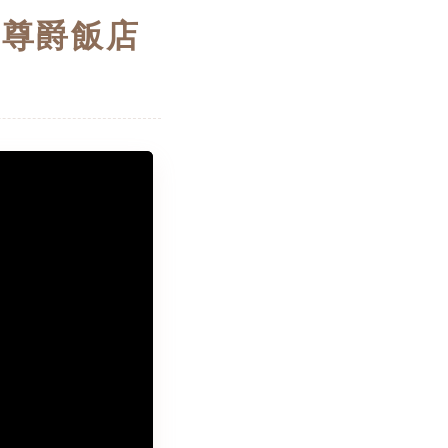
園尊爵飯店