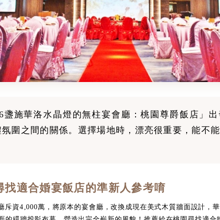
36盞施華洛水晶燈的無柱宴會廳：桃園尊爵飯店」出
禮氛圍之間的關係。選擇場地時，漂亮很重要，能不能
尋找適合婚宴飯店的準新人參考唷
資4,000萬，將原本的宴會廳，改換成現在美式木質牆面設計，
多面的繯牆投影布幕，營造出完全嶄新的風貌！推薦給在桃園尋找適合