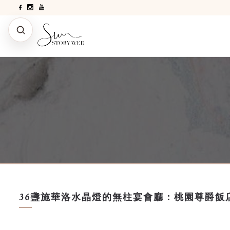
36盞施華洛水晶燈的無柱宴會廳：桃園尊爵飯