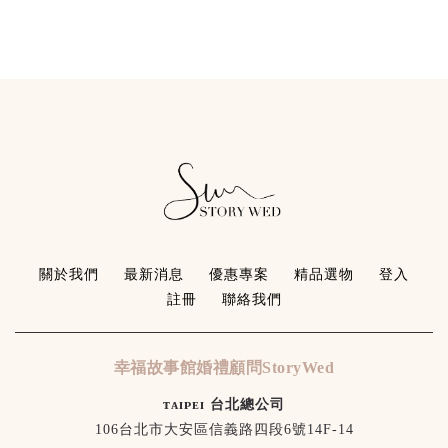
關於我們
最新消息
優惠專案
精品選物
登入
註冊
聯絡我們
幸福故事館婚禮顧問StoryWed
ᴛᴀɪᴘᴇɪ 台北總公司
106台北市大安區信義路四段6號14F-14