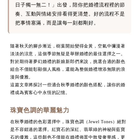
日子獨一無二！」出發，陪你把婚禮流程裡的節
奏、互動與情緒安排看得更清楚。好的流程不是
把事情塞滿，而是讓每一刻都剛好。
隨著秋天的腳步漸近，樹葉開始變得金黃，空氣中彌漫著
淡淡的涼意，這個季節無疑是舉辦婚禮的最佳選擇之一。
對於期待著夢幻婚禮的新娘新郎們來說，挑選合適的顏色
組合不僅能彰顯個人風格，還能為整個婚禮增添無限的浪
漫與優雅。
這篇文章將探討一些適合秋季婚禮的顏色搭配，讓你的婚
禮成為賓客心中永恆的記憶。
珠寶色調的華麗魅力
在秋季婚禮的色彩選擇中，珠寶色調（Jewel Tones）絕對
是不容錯過的選擇。紅寶石的深紅、翡翠綠的神秘與藍寶
石的優雅，這些顏色不僅能在婚禮佈置中散發奢華感，更