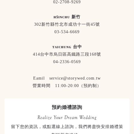
02-2708-9269
ʜꜱɪɴᴄʜᴜ 新竹
302新竹縣竹北市成功十一街45號
03-534-6669
ᴛᴀɪᴄʜᴜɴɢ 台中
414台中市烏日區高鐵路三段168號
04-2336-0569
Eamil service@storywed.com.tw
營業時間 11:00-20:00（預約制）
預約婚禮諮詢
Realize Your Dream Wedding
留下您的資訊，或點選線上諮詢，我們將盡快安排婚禮策