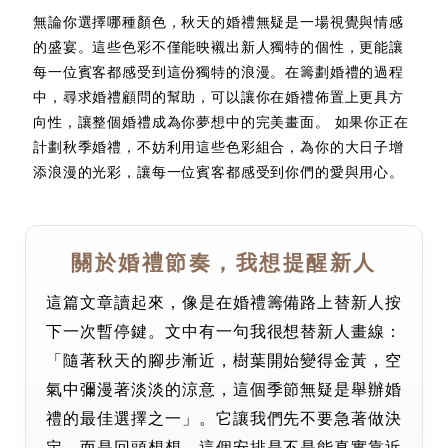
無論你選擇哪種顏色，秋天的婚禮無疑是一場視覺與情感
的盛宴。這些色彩不僅能映襯出新人獨特的個性，更能讓
每一位賓客都感受到這份獨特的浪漫。在籌劃婚禮的過程
中，尋求婚禮顧問的幫助，可以讓你在婚禮佈置上更具方
向性，讓整個婚禮成為你夢想中的完美畫面。 如果你正在
計劃秋季婚禮，不妨利用這些色彩組合，為你的大日子增
添浪漫的光彩，讓每一位賓客都感受到你們的愛與用心。
關於婚禮節奏，我想提醒新人
這篇文章讀起來，像是在婚禮籌備路上替新人按
下一次暫停鍵。文中有一句我很想替新人畫線：
「隨著秋天的腳步漸近，樹葉開始變得金黃，空
氣中彌漫著淡淡的涼意，這個季節無疑是舉辦婚
禮的最佳選擇之一」。它讓我們先不要急著做決
定，而是回頭想想，這個安排是不是能真實靠近