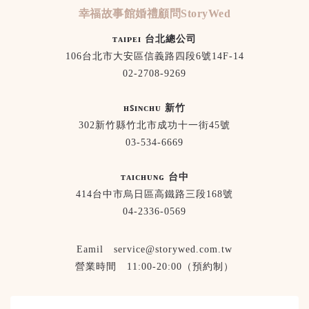
幸福故事館婚禮顧問StoryWed
ᴛᴀɪᴘᴇɪ 台北總公司
106台北市大安區信義路四段6號14F-14
02-2708-9269
ʜꜱɪɴᴄʜᴜ 新竹
302新竹縣竹北市成功十一街45號
03-534-6669
ᴛᴀɪᴄʜᴜɴɢ 台中
414台中市烏日區高鐵路三段168號
04-2336-0569
Eamil service@storywed.com.tw
營業時間 11:00-20:00（預約制）