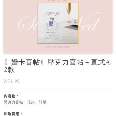
〖婚卡喜帖〗壓克力喜帖－直式A-
2款
NT$ 90
內容物：
壓克力喜帖、信封、貼紙
印刷費用：