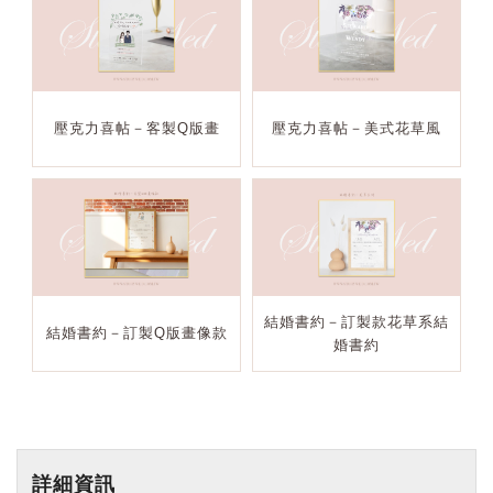
壓克力喜帖－客製Q版畫
壓克力喜帖－美式花草風
結婚書約－訂製款花草系結
結婚書約－訂製Q版畫像款
婚書約
詳細資訊