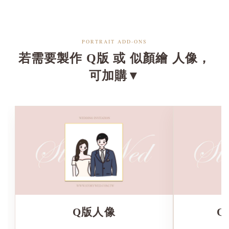
PORTRAIT ADD-ONS
若需要製作 Q版 或 似顏繪 人像，
可加購▼
Q版人像
Q