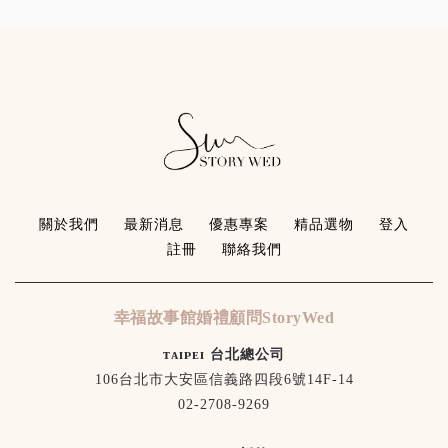
關於我們
最新消息
優惠專案
精品選物
登入
註冊
聯絡我們
幸福故事館婚禮顧問StoryWed
ᴛᴀɪᴘᴇɪ 台北總公司
106台北市大安區信義路四段6號14F-14
02-2708-9269