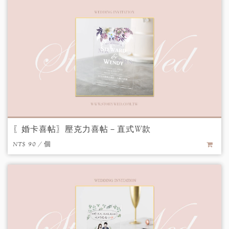
〖婚卡喜帖〗壓克力喜帖－直式W款
NT$ 90 / 個