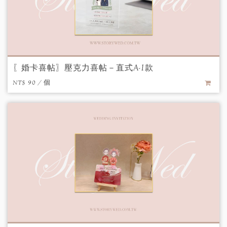
〖婚卡喜帖〗壓克力喜帖－直式A-1款
NT$ 90 / 個