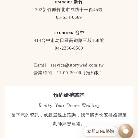
ʜꜱɪɴᴄʜᴜ 新竹
302新竹縣竹北市成功十一街45號
03-534-6669
ᴛᴀɪᴄʜᴜɴɢ 台中
414台中市烏日區高鐵路三段168號
04-2336-0569
Eamil service@storywed.com.tw
營業時間 11:00-20:00（預約制）
預約婚禮諮詢
Realize Your Dream Wedding
留下您的資訊，或點選線上諮詢，我們將盡快安排婚禮策
劃師與您連絡。
立即LINE諮詢