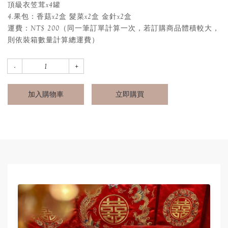
頂級衣笠茸x4罐
4.果包：香菇x2盒 髮菜x2盒 金針x2盒
運費：NT$ 200（同一筆訂單計算一次，若訂購商品體積較大，
則依裝箱數量計算總運費）
加入購物車
立即購買