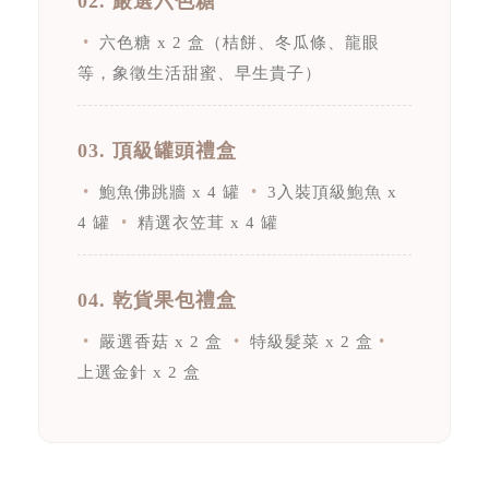
02. 嚴選六色糖
六色糖 x 2 盒（桔餅、冬瓜條、龍眼
等，象徵生活甜蜜、早生貴子）
03. 頂級罐頭禮盒
鮑魚佛跳牆 x 4 罐
3入裝頂級鮑魚 x
4 罐
精選衣笠茸 x 4 罐
04. 乾貨果包禮盒
嚴選香菇 x 2 盒
特級髮菜 x 2 盒
上選金針 x 2 盒