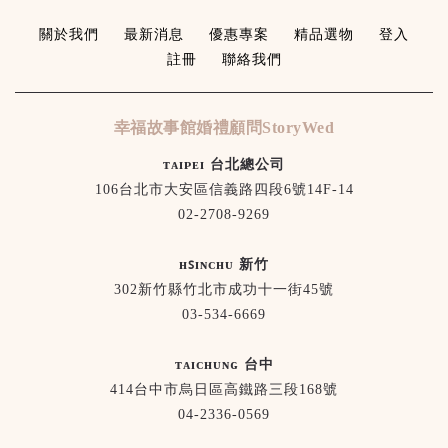
關於我們
最新消息
優惠專案
精品選物
登入
註冊
聯絡我們
幸福故事館婚禮顧問StoryWed
ᴛᴀɪᴘᴇɪ 台北總公司
106台北市大安區信義路四段6號14F-14
02-2708-9269
ʜꜱɪɴᴄʜᴜ 新竹
302新竹縣竹北市成功十一街45號
03-534-6669
ᴛᴀɪᴄʜᴜɴɢ 台中
414台中市烏日區高鐵路三段168號
04-2336-0569