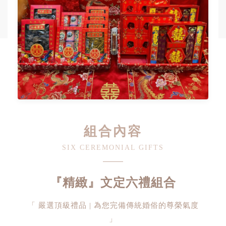
組合內容
SIX CEREMONIAL GIFTS
『精緻』文定六禮組合
「 嚴選頂級禮品 | 為您完備傳統婚俗的尊榮氣度
」