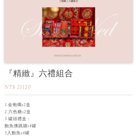
『精緻』六禮組合
NT$ 21120
1.金炮燭x2盒
2.六色糖x2盒
3.罐頭禮盒：
鮑魚佛跳牆x4罐
3入鮑魚x4罐