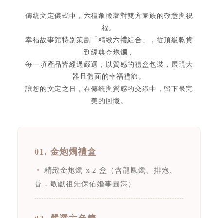
傳統文定儀式中，六禮象徵著對雙方家族的敬意與祝
福。
幸福故事館特別策劃「精緻六禮組合」，從頂級乾貨
到經典金炮燭，
每一項產品皆經過嚴選，以質感的禮盒包裝，展現大
器且體面的幸福禮節。
讓您的文定之日，在傳統與質感的交織中，留下最完
美的回憶。
01. 金炮燭禮盒
精緻金炮燭 x 2 盒（含龍鳳燭、排炮、
香，敬獻祖先保佑婚事圓滿）