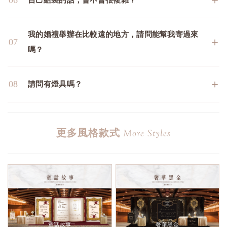
我的婚禮舉辦在比較遠的地方，請問能幫我寄過來
＋
07
嗎？
＋
08
請問有燈具嗎？
更多風格款式
More Styles
童話故事
奢華黑金