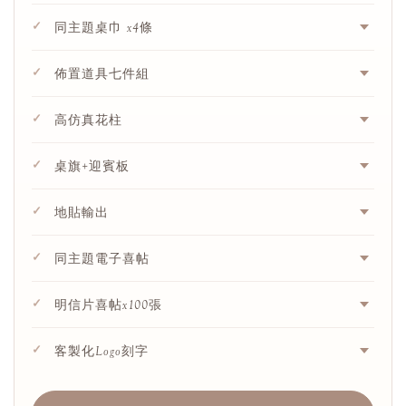
✓
同主題桌巾 x4條
✓
佈置道具七件組
✓
高仿真花柱
✓
桌旗+迎賓板
✓
地貼輸出
✓
同主題電子喜帖
✓
明信片喜帖x100張
✓
客製化Logo刻字