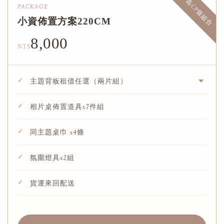
高CP值組合
PACKAGE
小資佈置方案220CM
8,000
NT$
✓
主題背板租借任選（兩片組）
✓
相片桌佈置道具x7件組
✓
同主題桌巾 x4條
✓
氛圍燈具x2組
✓
貨運來回配送