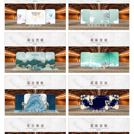
環遊世界
韓系紙花 ( 藍 )
綠金閃耀
湖綠情緣
靛金優雅
湛藍花海