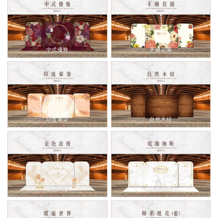
中式優雅
手繪花園
印度暈染
自然木紋
金色浪漫
給維納斯