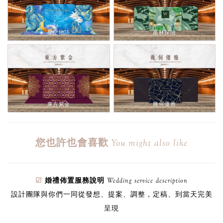
星空物語
叢林探險
東方紫金
幾何優雅
您也許也會喜歡
You might also like
☑
婚禮佈置服務說明
Wedding service description
設計團隊與你們一同
從發想、提案、調整，定稿、到當天完美
呈現