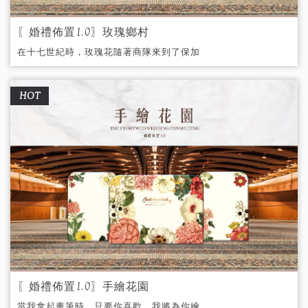
〖婚禮佈置1.0〗玫瑰鄉村
在十七世紀時，玫瑰花隨著商隊來到了保加
利亞。這個充滿清甜香氣的玫瑰，找到了它
的第二個家，並在炎熱的夏天絢麗盛開。
HOT
〖婚禮佈置1.0〗手繪花園
當我拿起畫筆時，只要你喜歡，我將為你繪