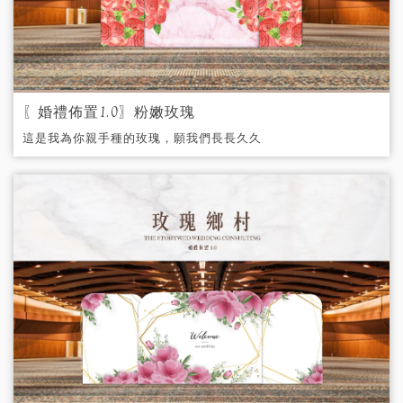
〖婚禮佈置1.0〗粉嫩玫瑰
這是我為你親手種的玫瑰，願我們長長久久