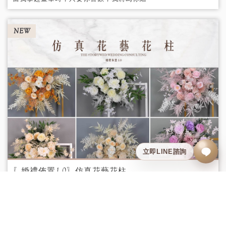
出你心目中的那片美好花園。
NEW
〖婚禮佈置1.0〗仿真花藝花柱
租金：1柱$2000/1對$3000。