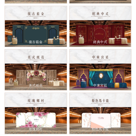
復古藍金
經典中式
美式紙花
中東宮廷
玫瑰鄉村
粉色馬卡龍