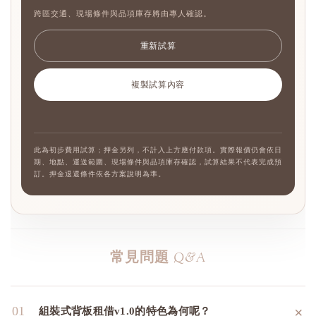
跨區交通、現場條件與品項庫存將由專人確認。
重新試算
複製試算內容
此為初步費用試算；押金另列，不計入上方應付款項。實際報價仍會依日
期、地點、運送範圍、現場條件與品項庫存確認，試算結果不代表完成預
訂。押金退還條件依各方案說明為準。
常見問題
Q&A
＋
01
組裝式背板租借v1.0的特色為何呢？