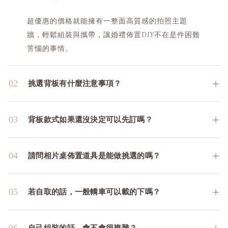
超優惠的價格就能擁有一整面高質感的拍照主題
牆，輕鬆組裝與攜帶，讓婚禮佈置DIY不在是件困難
苦惱的事情。
＋
02
挑選背板有什麼注意事項？
＋
03
背板款式如果還沒決定可以先訂嗎？
＋
04
請問相片桌佈置道具是能做挑選的嗎？
＋
05
若自取的話，一般轎車可以載的下嗎？
＋
06
自己組裝的話，會不會很複雜？