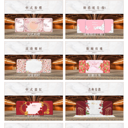
中式粉櫻
韓系紙花 ( 粉 )
浪漫鄉村
粉嫩玫瑰
中式囍紅
古典花叢