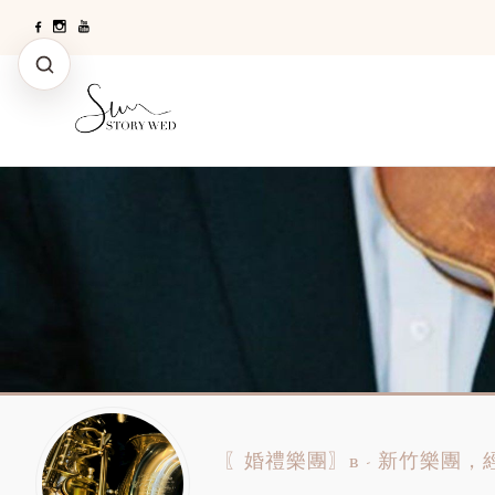
〖婚禮樂團〗ʙ - 新竹樂團