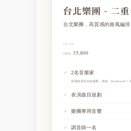
台北樂團 - 二
台北樂團，高質感的曲風編排
UP TO
35,800
TWD
2名音樂家
依風格喜好自由搭配，例如：Keyboard + Si
表演曲目規劃
樂團專用音響
調音師一名