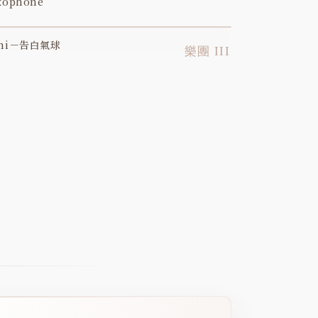
xophone
ini－告白氣球
YOUTUBE
樂團 III