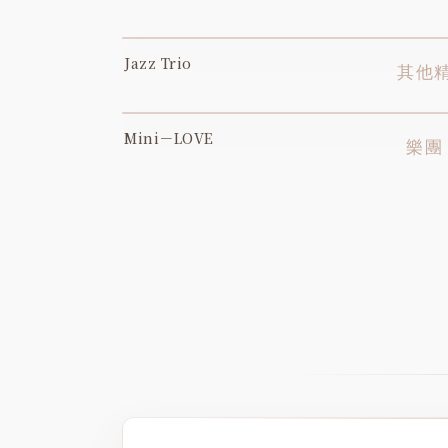
Jazz Trio
YOUTUBE
其他
Mini－LOVE
YOUTUBE
樂團 