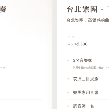
重奏
台北樂團 -
台北樂團，高質感的
UP TO
45,800
TWD
3名音樂家
nger
依風格喜好自由搭配，例如：Keyboar
表演曲目規劃
樂團專用音響
調音師一名