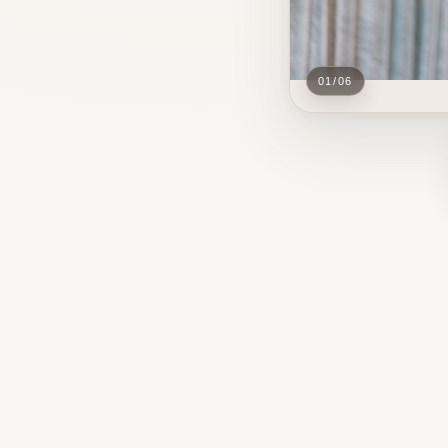
01
/
06