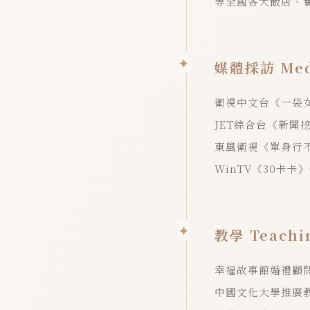
等全國各大飯店、會
媒體採訪 Med
衛視中文台《一袋
JET綜合台《新聞
東風衛視《單身行
WinTV《30卡卡
教學 Teachi
幸福故事館婚禮顧
中國文化大學推廣教