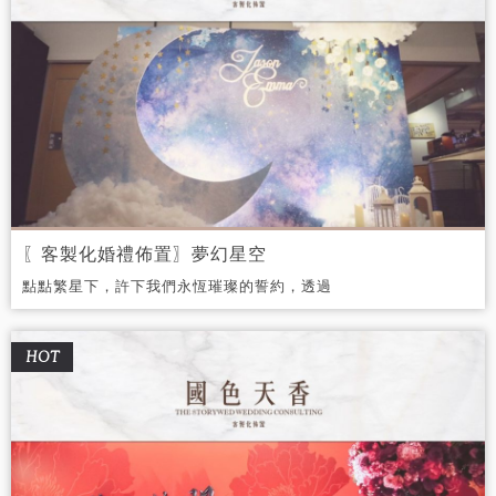
〖客製化婚禮佈置〗夢幻星空
點點繁星下，許下我們永恆璀璨的誓約，透過
深藍、白、金等色調，營造出夜空繁星的氛
圍。
HOT