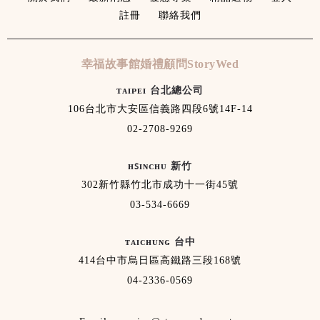
註冊
聯絡我們
幸福故事館婚禮顧問StoryWed
ᴛᴀɪᴘᴇɪ 台北總公司
106台北市大安區信義路四段6號14F-14
02-2708-9269
ʜꜱɪɴᴄʜᴜ 新竹
302新竹縣竹北市成功十一街45號
03-534-6669
ᴛᴀɪᴄʜᴜɴɢ 台中
414台中市烏日區高鐵路三段168號
04-2336-0569