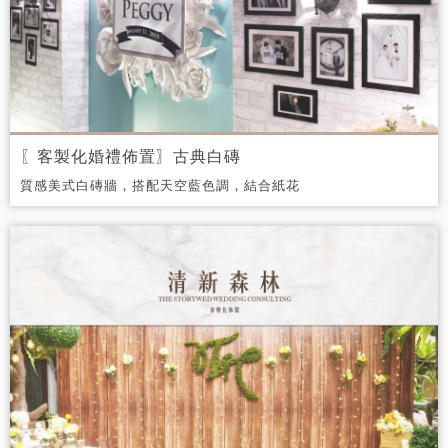
〖客製化婚禮佈置〗古典白磚
質感美式白磚牆，搭配天空藍色調，結合紙花
設計，呈現出美感十足的婚禮主題區。