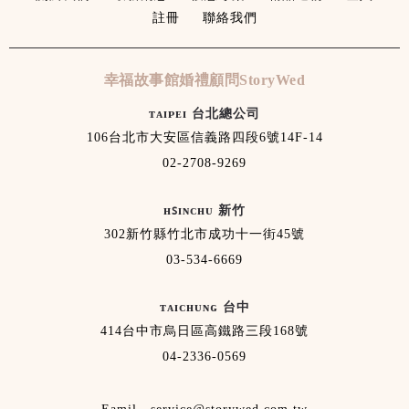
註冊
聯絡我們
幸福故事館婚禮顧問StoryWed
ᴛᴀɪᴘᴇɪ 台北總公司
106台北市大安區信義路四段6號14F-14
02-2708-9269
ʜꜱɪɴᴄʜᴜ 新竹
302新竹縣竹北市成功十一街45號
03-534-6669
ᴛᴀɪᴄʜᴜɴɢ 台中
414台中市烏日區高鐵路三段168號
04-2336-0569