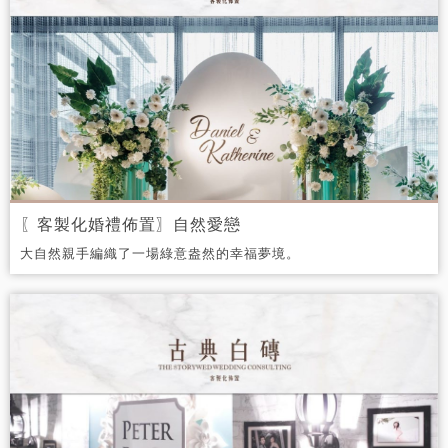
〖客製化婚禮佈置〗自然愛戀
大自然親手編織了一場綠意盎然的幸福夢境。