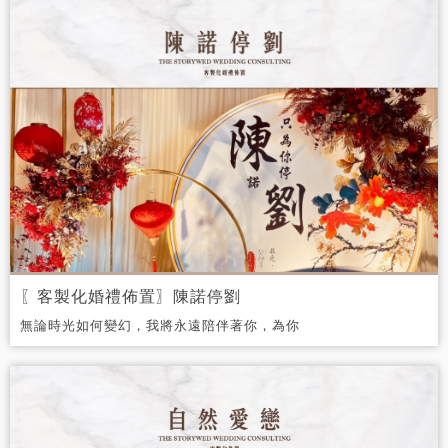
〖客製化婚禮佈置〗陳諾停劉
無論時光如何變幻，我將永遠陪伴著你，為你
停留在幸福的時刻。