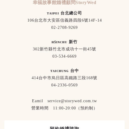
幸福故事館婚禮顧問StoryWed
ᴛᴀɪᴘᴇɪ 台北總公司
106台北市大安區信義路四段6號14F-14
02-2708-9269
ʜꜱɪɴᴄʜᴜ 新竹
302新竹縣竹北市成功十一街45號
03-534-6669
ᴛᴀɪᴄʜᴜɴɢ 台中
414台中市烏日區高鐵路三段168號
04-2336-0569
Eamil service@storywed.com.tw
營業時間 11:00-20:00（預約制）
預約婚禮諮詢