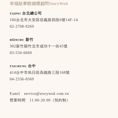
幸福故事館婚禮顧問StoryWed
ᴛᴀɪᴘᴇɪ 台北總公司
106台北市大安區信義路四段6號14F-14
02-2708-9269
ʜꜱɪɴᴄʜᴜ 新竹
302新竹縣竹北市成功十一街45號
03-534-6669
ᴛᴀɪᴄʜᴜɴɢ 台中
414台中市烏日區高鐵路三段168號
04-2336-0569
Eamil service@storywed.com.tw
營業時間 11:00-20:00（預約制）