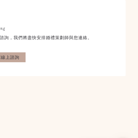
×
STORYWED
幸福故事館婚禮顧問
ing
線上婚禮諮詢
諮詢，我們將盡快安排婚禮策劃師與您連絡。
告訴我們你的需求與想法
線上為你精準規劃與討論
NE線上諮詢
歡迎和我們分享你們希望得
到的協助或服務，我們會透
過線上回覆，陪著你們一步
步打造心目中理想的夢想婚
掃描加入好友
禮。
加入 LINE 好友
詢問不等同下訂，歡迎與我們分享你們的需求。