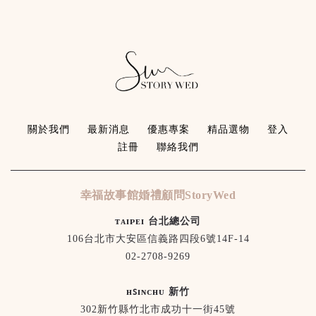
關於我們
最新消息
優惠專案
精品選物
登入
註冊
聯絡我們
幸福故事館婚禮顧問StoryWed
ᴛᴀɪᴘᴇɪ 台北總公司
106台北市大安區信義路四段6號14F-14
02-2708-9269
ʜꜱɪɴᴄʜᴜ 新竹
302新竹縣竹北市成功十一街45號