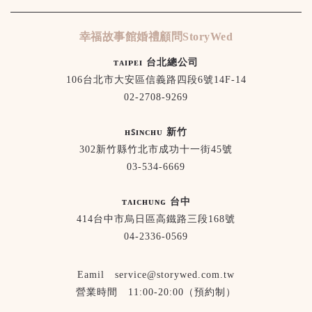
幸福故事館婚禮顧問StoryWed
ᴛᴀɪᴘᴇɪ 台北總公司
106台北市大安區信義路四段6號14F-14
02-2708-9269
ʜꜱɪɴᴄʜᴜ 新竹
302新竹縣竹北市成功十一街45號
03-534-6669
ᴛᴀɪᴄʜᴜɴɢ 台中
414台中市烏日區高鐵路三段168號
04-2336-0569
Eamil service@storywed.com.tw
營業時間 11:00-20:00（預約制）