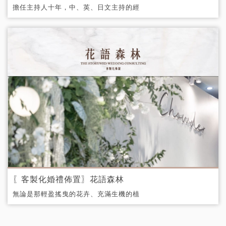
擔任主持人十年，中、英、日文主持的經
驗。目前在中天電視台《生活萬事通》擔任
外景主持人，以及影音頻道Techalook擔任科
技節目主播和各大活動的主持人。
〖客製化婚禮佈置〗花語森林
無論是那輕盈搖曳的花卉、充滿生機的植
栽，還是溫柔閃爍的燈光，都在訴說著愛情
最本真的模樣。