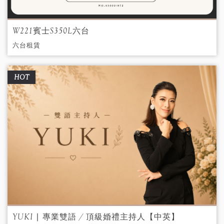
W221賓士S350L六台
六台租賃
HOT
YUKI ∣ 專業雙語 / 頂級婚禮主持人【中英】