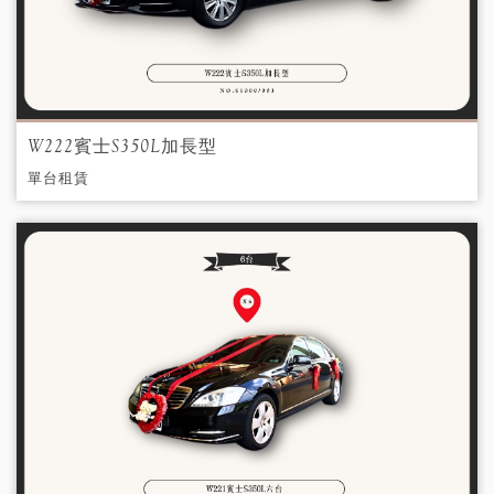
W222賓士S350L加長型
單台租賃