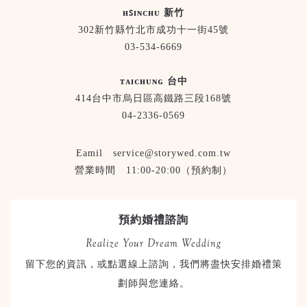
ʜꜱɪɴᴄʜᴜ 新竹
302新竹縣竹北市成功十一街45號
03-534-6669
ᴛᴀɪᴄʜᴜɴɢ 台中
414台中市烏日區高鐵路三段168號
04-2336-0569
Eamil service@storywed.com.tw
營業時間 11:00-20:00（預約制）
預約婚禮諮詢
Realize Your Dream Wedding
留下您的資訊，或點選線上諮詢，我們將盡快安排婚禮策
劃師與您連絡。