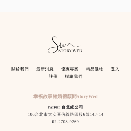
關於我們
最新消息
優惠專案
精品選物
登入
註冊
聯絡我們
幸福故事館婚禮顧問StoryWed
ᴛᴀɪᴘᴇɪ 台北總公司
106台北市大安區信義路四段6號14F-14
02-2708-9269