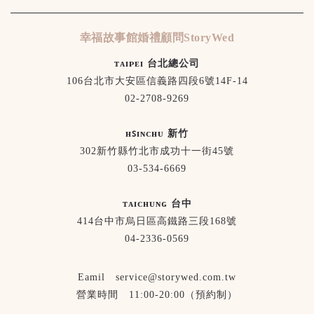
幸福故事館婚禮顧問StoryWed
ᴛᴀɪᴘᴇɪ 台北總公司
106台北市大安區信義路四段6號14F-14
02-2708-9269
ʜꜱɪɴᴄʜᴜ 新竹
302新竹縣竹北市成功十一街45號
03-534-6669
ᴛᴀɪᴄʜᴜɴɢ 台中
414台中市烏日區高鐵路三段168號
04-2336-0569
Eamil service@storywed.com.tw
營業時間 11:00-20:00（預約制）