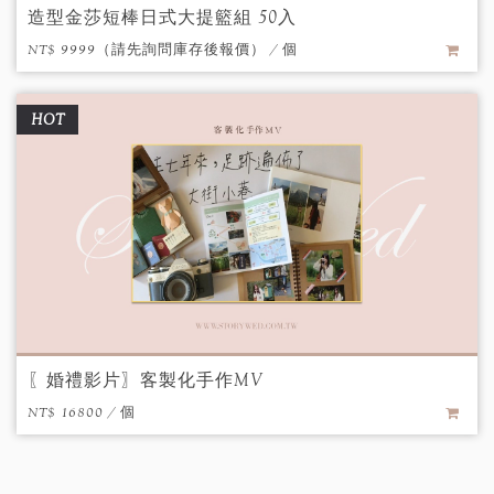
造型金莎短棒日式大提籃組 50入
NT$ 9999（請先詢問庫存後報價） / 個
HOT
〖婚禮影片〗客製化手作MV
NT$ 16800 / 個