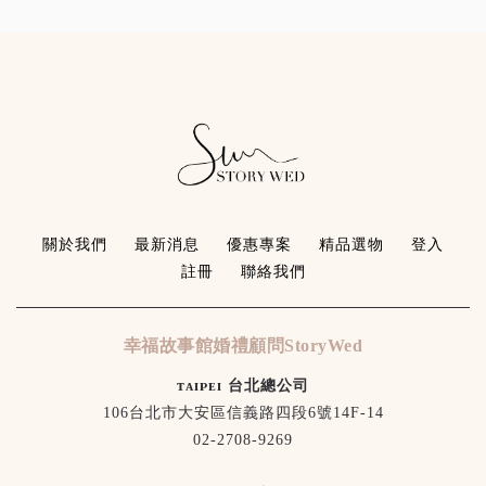
關於我們
最新消息
優惠專案
精品選物
登入
註冊
聯絡我們
幸福故事館婚禮顧問StoryWed
ᴛᴀɪᴘᴇɪ 台北總公司
106台北市大安區信義路四段6號14F-14
02-2708-9269