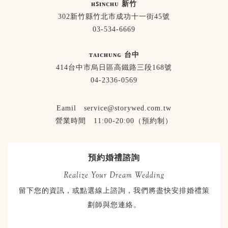
ʜꜱɪɴᴄʜᴜ 新竹
302新竹縣竹北市成功十一街45號
03-534-6669
ᴛᴀɪᴄʜᴜɴɢ 台中
414台中市烏日區高鐵路三段168號
04-2336-0569
Eamil service@storywed.com.tw
營業時間 11:00-20:00（預約制）
預約婚禮諮詢
Realize Your Dream Wedding
留下您的資訊，或點選線上諮詢，我們將盡快安排婚禮策
劃師與您連絡。