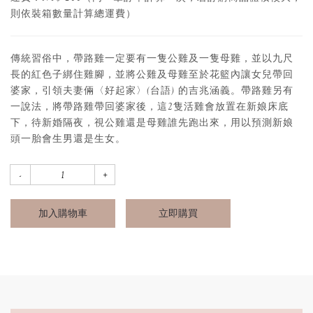
則依裝箱數量計算總運費）
傳統習俗中，帶路雞一定要有一隻公雞及一隻母雞，並以九尺
長的紅色子綁住雞腳，並將公雞及母雞至於花籃內讓女兒帶回
婆家，引領夫妻倆〈好起家〉(台語) 的吉兆涵義。帶路雞另有
一說法，將帶路雞帶回婆家後，這2隻活雞會放置在新娘床底
下，待新婚隔夜，視公雞還是母雞誰先跑出來，用以預測新娘
頭一胎會生男還是生女。
加入購物車
立即購買