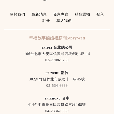
關於我們
最新消息
優惠專案
精品選物
登入
註冊
聯絡我們
幸福故事館婚禮顧問StoryWed
ᴛᴀɪᴘᴇɪ 台北總公司
106台北市大安區信義路四段6號14F-14
02-2708-9269
ʜꜱɪɴᴄʜᴜ 新竹
302新竹縣竹北市成功十一街45號
03-534-6669
ᴛᴀɪᴄʜᴜɴɢ 台中
414台中市烏日區高鐵路三段168號
04-2336-0569