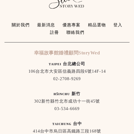
關於我們
最新消息
優惠專案
精品選物
登入
註冊
聯絡我們
幸福故事館婚禮顧問StoryWed
ᴛᴀɪᴘᴇɪ 台北總公司
106台北市大安區信義路四段6號14F-14
02-2708-9269
ʜꜱɪɴᴄʜᴜ 新竹
302新竹縣竹北市成功十一街45號
03-534-6669
ᴛᴀɪᴄʜᴜɴɢ 台中
414台中市烏日區高鐵路三段168號