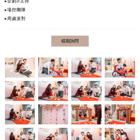
▸
企劃&主持
▸
場控團隊
▸​
周歲派對