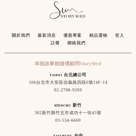
關於我們
最新消息
優惠專案
精品選物
登入
註冊
聯絡我們
幸福故事館婚禮顧問StoryWed
ᴛᴀɪᴘᴇɪ 台北總公司
106台北市大安區信義路四段6號14F-14
02-2708-9269
ʜꜱɪɴᴄʜᴜ 新竹
302新竹縣竹北市成功十一街45號
03-534-6669
ᴛᴀɪᴄʜᴜɴɢ 台中