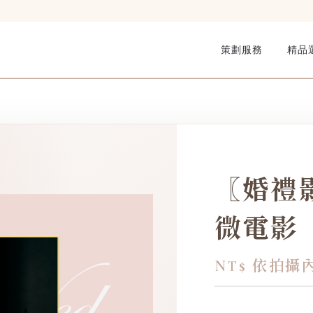
策劃服務
精品
〖婚禮
微電影
NT$ 依拍攝