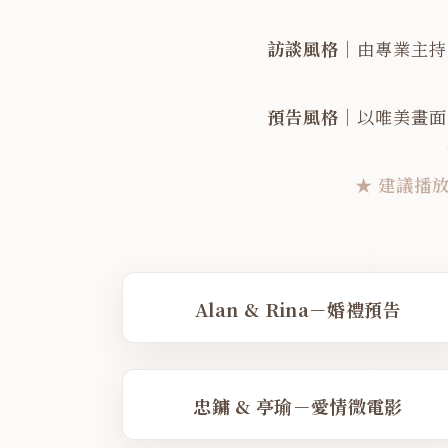
訪談風格
｜由專業主持
預告風格
｜以唯美畫面
★ 建議播
PLAY FILM
NO. 
VIMEO
Alan & Rina－婚禮預告
PLAY FILM
NO. 
VIMEO
忠鏞 & 亭瑜－愛情微電影