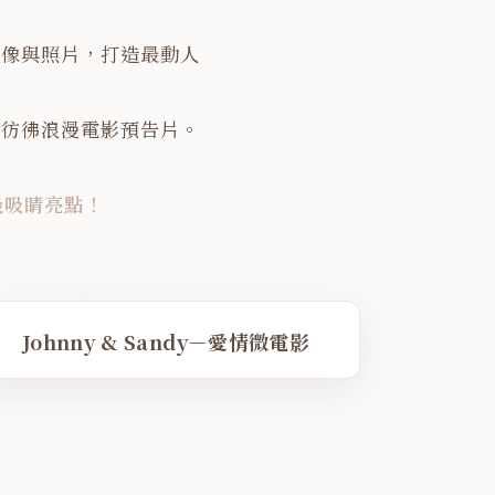
影像與照片，打造最動人
，彷彿浪漫電影預告片。
。
最吸睛亮點！
LAY FILM
NO. 03
VIMEO
Johnny & Sandy－愛情微電影