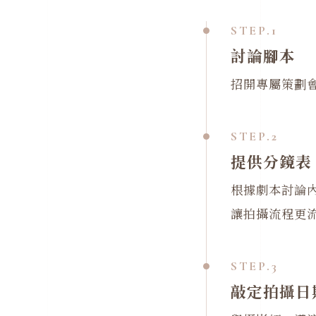
1
討論腳本
招開專屬策劃
2
提供分鏡表
根據劇本討論
讓拍攝流程更
3
敲定拍攝日