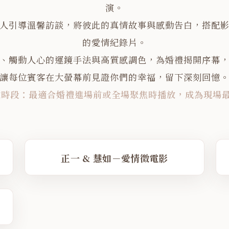
演。
人引導溫馨訪談，將彼此的真情故事與感動告白，搭配
的愛情紀錄片。
、觸動人心的運鏡手法與高質感調色，為婚禮揭開序幕
讓每位賓客在大螢幕前見證你們的幸福，留下深刻回憶
放時段：最適合婚禮進場前或全場聚焦時播放，成為現場
PLAY FILM
P
01
NO. 02
VIMEO
正一 & 慧如－愛情微電影
04