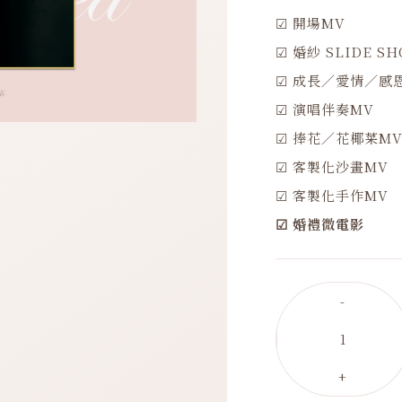
☑ 開場MV
☑ 婚紗 SLIDE S
☑ 成長／愛情／感
☑ 演唱伴奏MV
☑ 捧花／花椰菜M
☑ 客製化沙畫MV
☑ 客製化手作MV
☑ 婚禮微電影