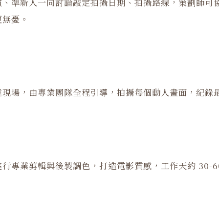
演、準新人一同討論敲定拍攝日期、拍攝路線，策劃師可
更無憂。
達現場，由專業團隊全程引導，拍攝每個動人畫面，紀錄
行專業剪輯與後製調色，打造電影質感，工作天約 30-6