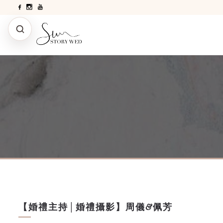
【婚禮主持│婚禮攝影】周儀&佩芳