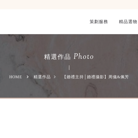
策劃服務
精品選物
Photo
精選作品
HOME
精選作品
【婚禮主持│婚禮攝影】周儀&佩芳