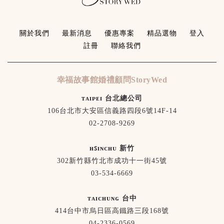
關於我們
最新消息
優惠專案
精品選物
登入
註冊
聯絡我們
幸福故事館婚禮顧問StoryWed
ᴛᴀɪᴘᴇɪ 台北總公司
106台北市大安區信義路四段6號14F-14
02-2708-9269
ʜꜱɪɴᴄʜᴜ 新竹
302新竹縣竹北市成功十一街45號
03-534-6669
ᴛᴀɪᴄʜᴜɴɢ 台中
414台中市烏日區高鐵路三段168號
04-2336-0569