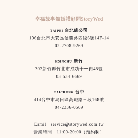
幸福故事館婚禮顧問StoryWed
ᴛᴀɪᴘᴇɪ 台北總公司
106台北市大安區信義路四段6號14F-14
02-2708-9269
ʜꜱɪɴᴄʜᴜ 新竹
302新竹縣竹北市成功十一街45號
03-534-6669
ᴛᴀɪᴄʜᴜɴɢ 台中
414台中市烏日區高鐵路三段168號
04-2336-0569
Eamil service@storywed.com.tw
營業時間 11:00-20:00（預約制）