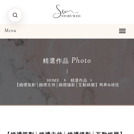
Photo
精選作品
HOME
精選作品
【婚禮策劃│婚禮主持│婚禮攝影│互動娛樂】雋希&靖玟