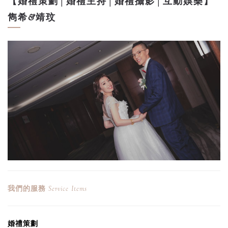
【婚禮策劃│婚禮主持│婚禮攝影│互動娛樂】
雋希&靖玟
我們的服務
Service Items
婚禮
策劃