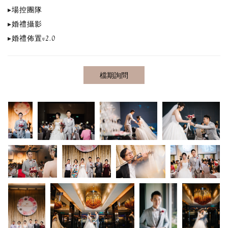
▸
場控團隊
▸
婚禮攝影
▸
婚禮佈置v2.0