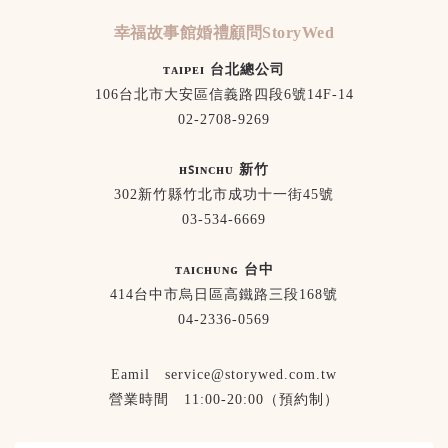
幸福故事館婚禮顧問StoryWed
ᴛᴀɪᴘᴇɪ 台北總公司
106台北市大安區信義路四段6號14F-14
02-2708-9269
ʜꜱɪɴᴄʜᴜ 新竹
302新竹縣竹北市成功十一街45號
03-534-6669
ᴛᴀɪᴄʜᴜɴɢ 台中
414台中市烏日區高鐵路三段168號
04-2336-0569
Eamil service@storywed.com.tw
營業時間 11:00-20:00（預約制）