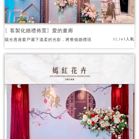
〖客製化婚禮佈置〗愛的畫廊
32,143人氣
陽光透過窗戶灑下溫柔的光影，將整個婚禮現
場點綴得如夢似幻