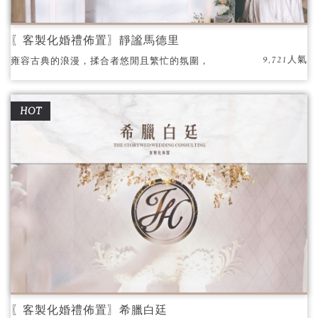
〖客製化婚禮佈置〗靜謐馬德里
9,721人氣
雍容古典的浪漫，揉合者悠閒且繁忙的氛圍，
馬德里讓你不思議。
HOT
〖客製化婚禮佈置〗希臘白廷