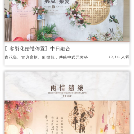
〖客製化婚禮佈置〗中日融合
10,541人氣
青花瓷、古典窗框、紅燈籠，傳統中式元素搭
配現在質感花藝，襯托出婚禮的質感與高格
調，為來自日本的新娘獻上華人滿滿的婚禮祝
福。