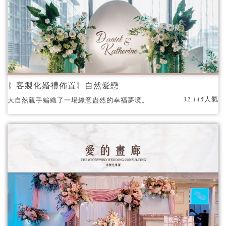
〖客製化婚禮佈置〗自然愛戀
32,145人氣
大自然親手編織了一場綠意盎然的幸福夢境。