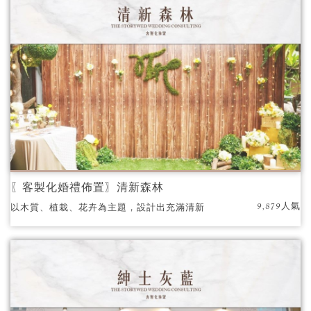
〖客製化婚禮佈置〗清新森林
9,879人氣
以木質、植栽、花卉為主題，設計出充滿清新
的森林系婚禮，讓大家彷彿走入充滿愛情芬多
精的氛圍中，沐浴在幸福之中。