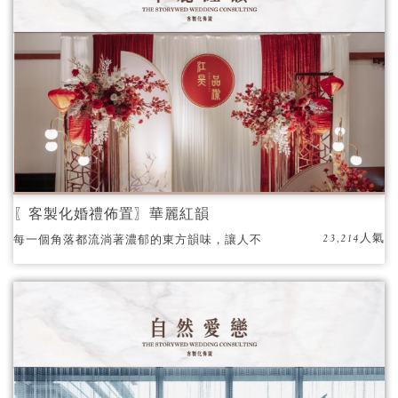
〖客製化婚禮佈置〗華麗紅韻
23,214人氣
每一個角落都流淌著濃郁的東方韻味，讓人不
禁沉醉於這場華麗而又溫馨的盛宴。