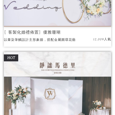
〖客製化婚禮佈置〗優雅珊瑚
12,009人氣
以暈染筆觸設計主形象牆，搭配金屬圓環花藝
點綴，為婚禮現場增添了韓系質感
HOT