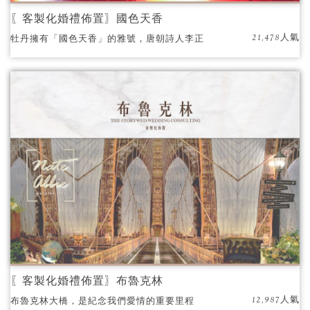
〖客製化婚禮佈置〗國色天香
21,478人氣
牡丹擁有「國色天香」的雅號，唐朝詩人李正
封的詠牡丹詩︰「天香夜染衣，國色朝酣
酒。」 以牡丹為主題，透過喜慶華麗的風格為
主色調，完美呈現古典中又帶有浪漫氛圍的華
麗婚禮。
〖客製化婚禮佈置〗布魯克林
12,987人氣
布魯克林大橋，是紀念我們愛情的重要里程