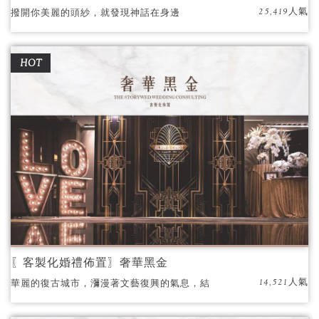
25,419人氣
撥開你美麗的頭紗，就發現神話在身邊
HOT
〖客製化婚禮佈置〗奢華黑金
14,521人氣
華麗的復古城市，瀰漫著文藝復興的氣息，結
合了復古與時尚感的婚禮主題。