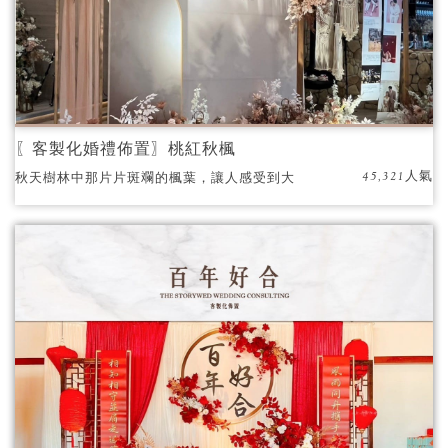
〖客製化婚禮佈置〗桃紅秋楓
45,321人氣
秋天樹林中那片片斑斕的楓葉，讓人感受到大
自然最慷慨的贈禮