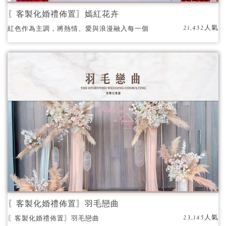
〖客製化婚禮佈置〗嫣紅花卉
21,432人氣
紅色作為主調，將熱情、愛與浪漫融入每一個
細節，讓人不禁沉醉於其中。
〖客製化婚禮佈置〗羽毛戀曲
23,145人氣
〖客製化婚禮佈置〗羽毛戀曲