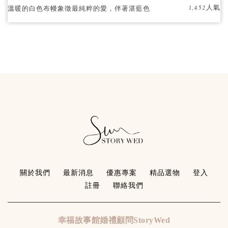
1,452人氣
溫暖的白色布幔象徵最純粹的愛，伴著湛藍色
的花藝點綴，就像人生下個階段，我們彼此陪
伴。
關於我們
最新消息
優惠專案
精品選物
登入
註冊
聯絡我們
幸福故事館婚禮顧問StoryWed