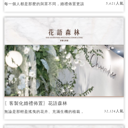
5,621人氣
每一個人都是那麼的與眾不同，婚禮佈置更該
是獨一無二的呈現。
〖客製化婚禮佈置〗花語森林
32,124人氣
無論是那輕盈搖曳的花卉、充滿生機的植栽，
還是溫柔閃爍的燈光，都在訴說著愛情最本真
的模樣。