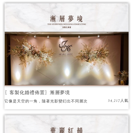
〖客製化婚禮佈置〗漸層夢境
34,217人氣
它像是天空的一角，隨著光影變幻出不同層次
的色彩，讓人不禁想起愛情中那無數美好的瞬
間。