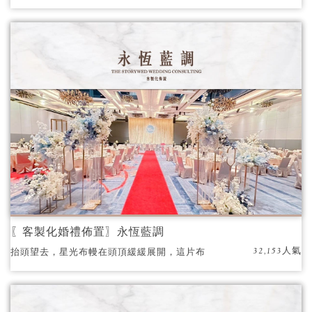
〖客製化婚禮佈置〗永恆藍調
32,153人氣
抬頭望去，星光布幔在頭頂緩緩展開，這片布
幔就像是夜空中無數閃爍的星星，點綴著整個
婚禮現場