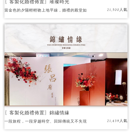
〖客製化婚禮佈置〗璀璨時光
21,500人氣
當金色的夕陽輕輕吻上地平線，婚禮的殿堂如
夢境般緩緩展開
〖客製化婚禮佈置〗錦繡情緣
21,439人氣
一段旅程，一段穿越時空、回歸傳統又不失現
代風華的人生旅程