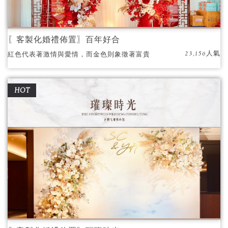
〖客製化婚禮佈置〗百年好合
23,156人氣
紅色代表著激情與愛情，而金色則象徵著富貴
與永恆。在這樣的色彩搭配下，每一處細節都
散發著濃郁而又溫暖的人情味。
HOT