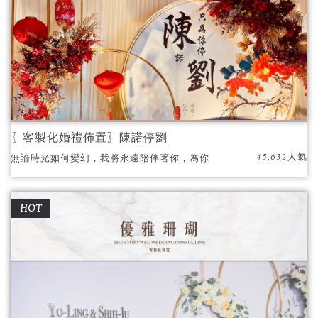
〖客製化婚禮佈置〗陳諾停劉
45,632人氣
無論時光如何變幻，我將永遠陪伴著你，為你
停留在幸福的時刻。
HOT