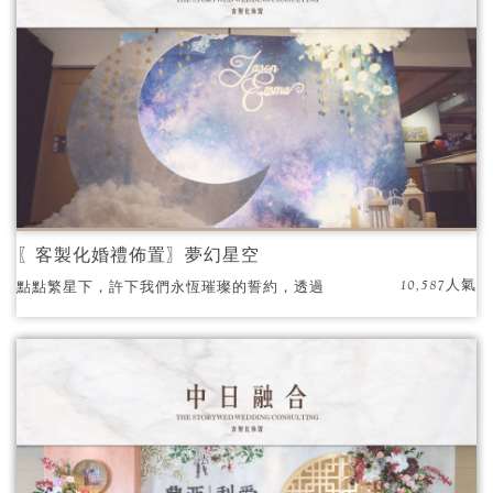
〖客製化婚禮佈置〗夢幻星空
10,587人氣
點點繁星下，許下我們永恆璀璨的誓約，透過
深藍、白、金等色調，營造出夜空繁星的氛
圍。