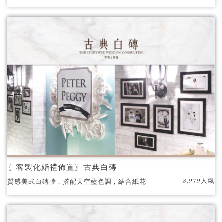
碑，將這美好的一刻帶至婚禮與最愛的你們一
起分享，並紀念人生中幸福的婚禮時光。
〖客製化婚禮佈置〗古典白磚
8,979人氣
質感美式白磚牆，搭配天空藍色調，結合紙花
設計，呈現出美感十足的婚禮主題區。