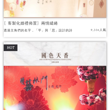
〖客製化婚禮佈置〗兩情繾綣
9,206人氣
透過主角們的名字，「平」與「思」設計的詩
詞，描繪出這段屬於兩人的愛情故事，結合中
式古典的元素，方與圓的完美組合，成就這場
HOT
充滿寓意的婚禮。