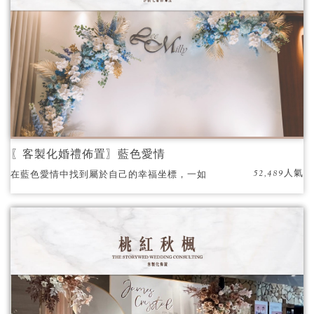
〖客製化婚禮佈置〗藍色愛情
52,489人氣
在藍色愛情中找到屬於自己的幸福坐標，一如
他們名字下那永恆不變、閃耀於世間最美麗夜
空中的星辰