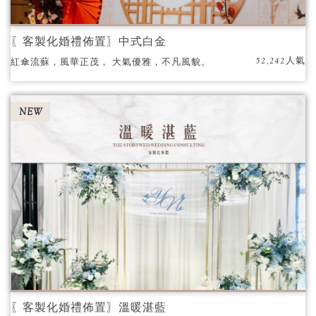
〖客製化婚禮佈置〗中式白金
52,242人氣
紅傘流蘇，風華正茂， 大氣優雅，不凡風貌。
NEW
〖客製化婚禮佈置〗溫暖湛藍