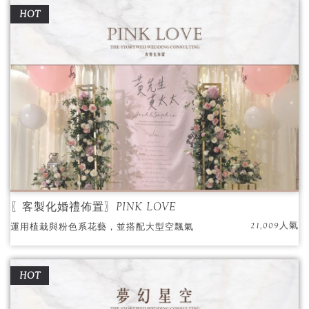
HOT
〖客製化婚禮佈置〗PINK LOVE
21,009人氣
運用植栽與粉色系花藝，並搭配大型空飄氣
球，點畫出新人的可愛與浪漫，每位嘉賓都非
常喜愛呢！
HOT