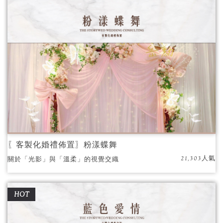
〖客製化婚禮佈置〗粉漾蝶舞
21,303人氣
關於「光影」與「溫柔」的視覺交織
HOT