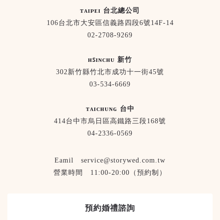
ᴛᴀɪᴘᴇɪ 台北總公司
106台北市大安區信義路四段6號14F-14
02-2708-9269
ʜꜱɪɴᴄʜᴜ 新竹
302新竹縣竹北市成功十一街45號
03-534-6669
ᴛᴀɪᴄʜᴜɴɢ 台中
414台中市烏日區高鐵路三段168號
04-2336-0569
Eamil service@storywed.com.tw
營業時間 11:00-20:00（預約制）
預約婚禮諮詢