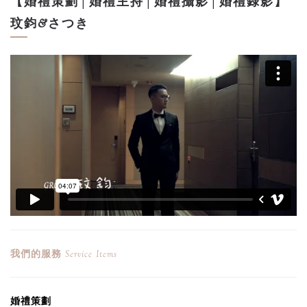
【婚禮策劃│婚禮主持│婚禮攝影│婚禮錄影】
玟鈞&さつき
我們的服務
Service Items
婚禮
策劃