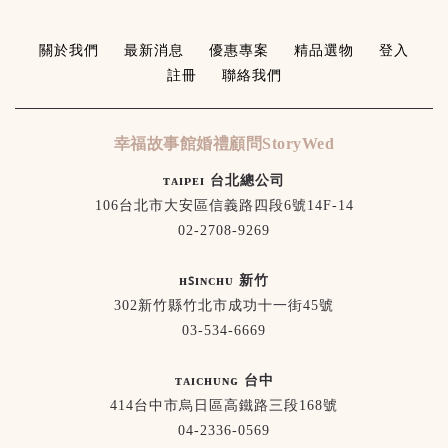
關於我們
最新消息
優惠專案
精品選物
登入
註冊
聯絡我們
幸福故事館婚禮顧問StoryWed
ᴛᴀɪᴘᴇɪ 台北總公司
106台北市大安區信義路四段6號14F-14
02-2708-9269
ʜꜱɪɴᴄʜᴜ 新竹
302新竹縣竹北市成功十一街45號
03-534-6669
ᴛᴀɪᴄʜᴜɴɢ 台中
414台中市烏日區高鐵路三段168號
04-2336-0569