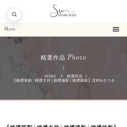
Photo
精選作品
HOME
精選作品
【婚禮策劃│婚禮主持│婚禮攝影│婚禮錄影】玟鈞&さつき