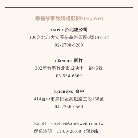
幸福故事館婚禮顧問StoryWed
ᴛᴀɪᴘᴇɪ 台北總公司
106台北市大安區信義路四段6號14F-14
02-2708-9269
ʜꜱɪɴᴄʜᴜ 新竹
302新竹縣竹北市成功十一街45號
03-534-6669
ᴛᴀɪᴄʜᴜɴɢ 台中
414台中市烏日區高鐵路三段168號
04-2336-0569
Eamil service@storywed.com.tw
營業時間 11:00-20:00（預約制）