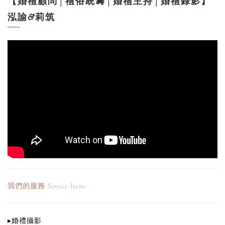
【婚禮顧問│禮俗統籌│婚禮主持│婚禮錄影】
泓諭&莉筑
我們的服務
Service Items
▸
婚禮攝影