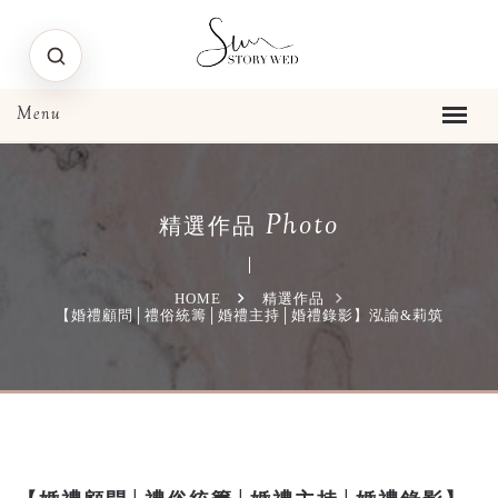
Photo
精選作品
HOME
精選作品
【婚禮顧問│禮俗統籌│婚禮主持│婚禮錄影】泓諭&莉筑